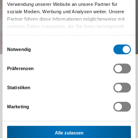
Verwendung unserer Website an unsere Partner für
soziale Medien, Werbung und Analysen weiter. Unsere
Partner führen diese Informationen möglicherweise mit
weiteren Daten zusammen, die Sie ihnen bereitgestellt
haben oder die sie im Rahmen Ihrer Nutzung der Dienste
gesammelt haben.
Einwilligungsauswahl
Praxisnahe Schulungen
Notwendig
Bedarfsorientiert und individuell statt
Präferenzen
Massenware ab Stange
Statistiken
Marketing
Engagierte Mitarbeiterinnen und
Mitarbeiter mit aktuellem Fachwissen sind
die Basis des Unternehmenserfolges. Doch
Alle zulassen