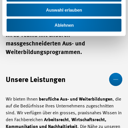
oft ist Fachwissen schnell überholt. Und
neue Mitarbeitende müssen
Auswahl erlauben
unternehmensspezifisch geschult werden.
Ablehnen
Steigern Sie die Kompetenz und Effizienz
Ihres Teams mit unseren
massgeschneiderten Aus- und
Weiterbildungsprogrammen.
We
Unsere Leistungen
Wir bieten Ihnen
berufliche Aus- und Weiterbildungen
, die
auf die Bedürfnisse ihres Unternehmens zugeschnitten
sind. Wir verfügen über ein grosses, praxisnahes Wissen in
den Fachbereichen
Arbeitsrecht
,
Wirtschaftsrecht,
Kommunikation und Nachhaltigkeit
. Die Nähe zu unseren