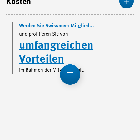
Kosten
Werden Sie Swissmem-Mitglied...
und profitieren Sie von
umfangreichen
Vorteilen
im Rahmen der Mitgliedschaft.
Me
Expertinnen und Experten
Angebot anfragen