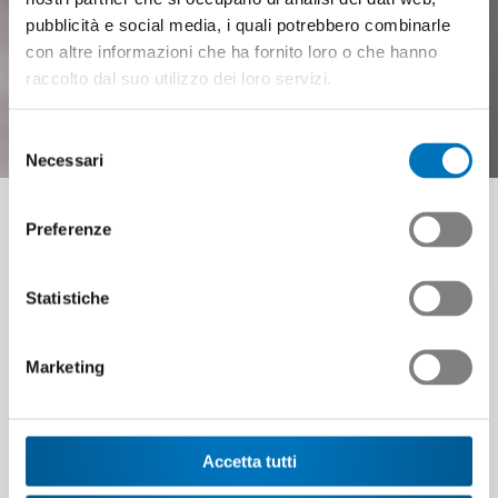
pubblicità e social media, i quali potrebbero combinarle
con altre informazioni che ha fornito loro o che hanno
raccolto dal suo utilizzo dei loro servizi.
Corsi di formazione
Selezione
pratica
Necessari
del
consenso
Orientata ai bisogni e individuale invece di
Preferenze
prodotti di massa
Statistiche
Marketing
Dipendenti impegnati e con competenze
aggiornate sono la base del successo di
un'azienda. Tuttavia, le conoscenze
Accetta tutti
specialistiche spesso diventano