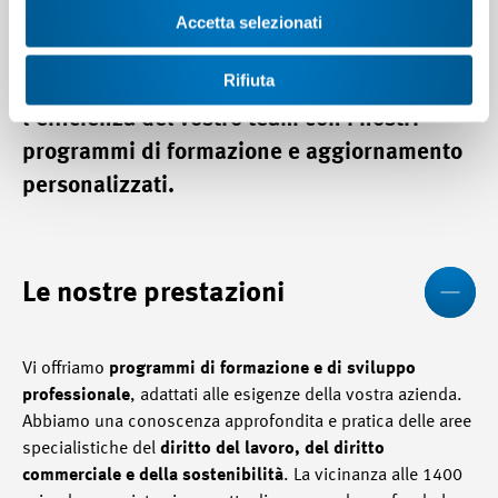
rapidamente obsolete. E i nuovi dipendenti
Accetta selezionati
hanno bisogno di una formazione specifica
Rifiuta
all'azienda. Aumentate la competenza e
l'efficienza del vostro team con i nostri
programmi di formazione e aggiornamento
personalizzati.
Mo
Le nostre prestazioni
Vi offriamo
programmi di formazione e di sviluppo
professionale
, adattati alle esigenze della vostra azienda.
Abbiamo una conoscenza approfondita e pratica delle aree
specialistiche del
diritto del lavoro, del diritto
commerciale e della sostenibilità
. La vicinanza alle 1400