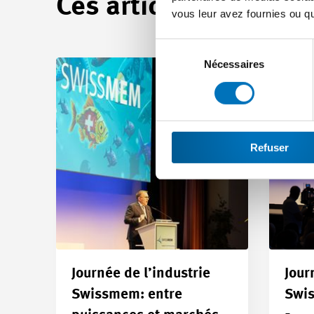
Ces articles peuvent
vous leur avez fournies ou qu'
Sélection
du
Nécessaires
consentement
Refuser
Journée de l’industrie
Jour
Swissmem: entre
Swi