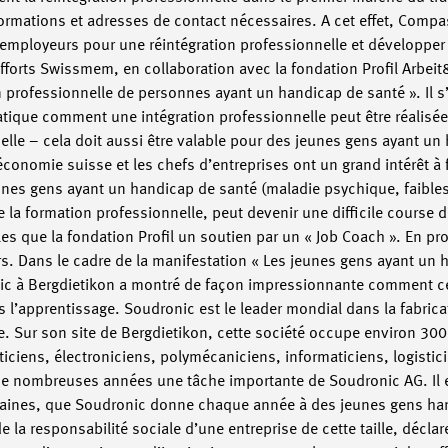
ormations et adresses de contact nécessaires. A cet effet, Comp
 employeurs pour une réintégration professionnelle et développ
efforts Swissmem, en collaboration avec la fondation Profil Arbei
n professionnelle de personnes ayant un handicap de santé ». Il s’
ratique comment une intégration professionnelle peut être réalisé
nelle – cela doit aussi être valable pour des jeunes gens ayant u
’économie suisse et les chefs d’entreprises ont un grand intérêt à
unes gens ayant un handicap de santé (maladie psychique, faibless
la formation professionnelle, peut devenir une difficile course d
lles que la fondation Profil un soutien par un « Job Coach ». En pro
urs. Dans le cadre de la manifestation « Les jeunes gens ayant un
ronic à Bergdietikon a montré de façon impressionnante comment 
s l’apprentissage. Soudronic est le leader mondial dans la fabric
ue. Sur son site de Bergdietikon, cette société occupe environ 300
iciens, électroniciens, polymécaniciens, informaticiens, logisti
e nombreuses années une tâche importante de Soudronic AG. Il es
aines, que Soudronic donne chaque année à des jeunes gens han
de la responsabilité sociale d’une entreprise de cette taille, déclar