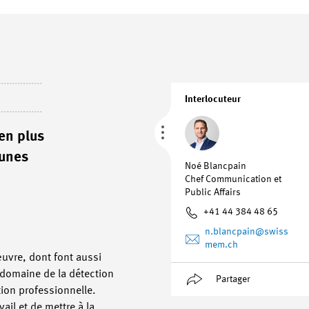
Interlocuteur
en plus
eunes
Noé Blancpain
Chef Communication et
Public Affairs
+41 44 384 48 65
n.blancpain
@swiss
mem.ch
uvre, dont font aussi
domaine de la détection
Partager
tion professionnelle.
il et de mettre à la