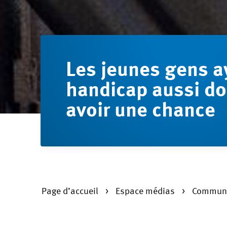
Les jeunes gens a
handicap aussi do
avoir une chance
Page d’accueil
Espace médias
Communi