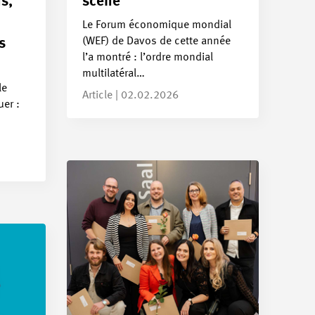
ns,
scène
Le Forum économique mondial
(WEF) de Davos de cette année
s
l’a montré : l’ordre mondial
multilatéral…
le
Article | 02.02.2026
uer :