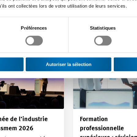
 vous intéresser
ils ont collectées lors de votre utilisation de leurs services.
Préférences
Statistiques
Autoriser la sélection
née de l’industrie
Formation
ssmem 2026
professionnelle