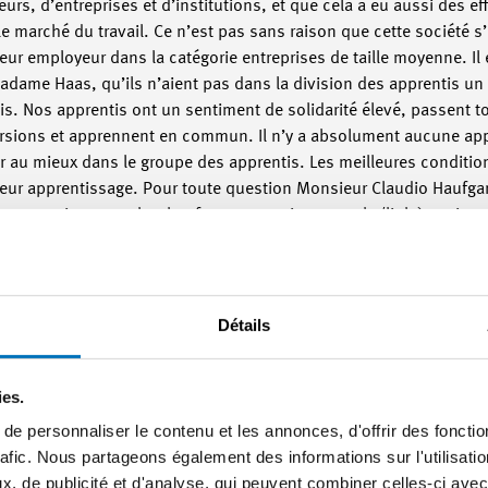
urs, d’entreprises et d’institutions, et que cela a eu aussi des eff
e marché du travail. Ce n’est pas sans raison que cette société s
eur employeur dans la catégorie entreprises de taille moyenne. Il
adame Haas, qu’ils n’aient pas dans la division des apprentis un «
ntis. Nos apprentis ont un sentiment de solidarité élevé, passent 
rsions et apprennent en commun. Il n’y a absolument aucune app
r au mieux dans le groupe des apprentis. Les meilleures conditio
eur apprentissage. Pour toute question Monsieur Claudio Haufgar
artner@swissmem.ch>c.haufgartner@swissmem.ch</link>) se tient v
Détails
ies.
e personnaliser le contenu et les annonces, d'offrir des fonctio
rafic. Nous partageons également des informations sur l'utilisati
, de publicité et d'analyse, qui peuvent combiner celles-ci avec