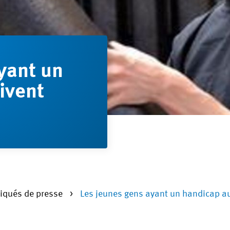
yant un
ivent
qués de presse
Les jeunes gens ayant un handicap au