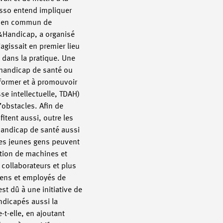
asso entend impliquer
er en commun de
t&Handicap, a organisé
agissait en premier lieu
e dans la pratique. Une
n handicap de santé ou
 former et à promouvoir
e intellectuelle, TDAH)
’obstacles. Afin de
fitent aussi, outre les
 handicap de santé aussi
ces jeunes gens peuvent
ation de machines et
 collaborateurs et plus
ciens et employés de
t dû à une initiative de
dicapés aussi la
e-t-elle, en ajoutant