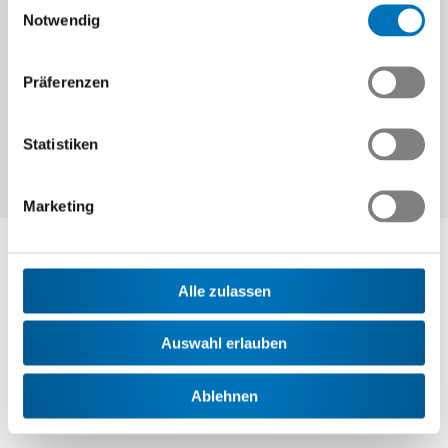
Erfolg eine Anleitung für weitere Reformen. Unser Land hat
Notwendig
solche Erfolge dringend nötig!
Präferenzen
War dieser Artikel lesenswert?
Statistiken
Marketing
Ansprechpartner
Alle zulassen
Dr. Jean-Philippe Kohl
Auswahl erlauben
Bereichsleiter Wirtschaftspolitik / Vizedirektor
+41 44 384 48 15
Ablehnen
j.kohl
@swissmem.ch