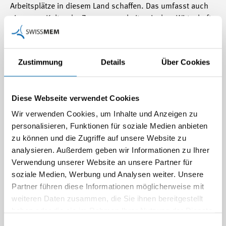
Arbeitsplätze in diesem Land schaffen. Das umfasst auch
eine neue Kultur der Zusammenarbeit zwischen Wirtschaft
und Landwirtschaft, in der sich beide Seiten in den für sie
wichtigen Vorlagen (z.B. Pestizidinitiativen für die Bauern)
gegenseitig unterstützen. So können wir die
Zustimmung
Details
Über Cookies
Rahmenbedingungen für alle Unternehmen aus
Landwirtschaft, Industrie und Dienstleistungen
gleichermassen verbessern. Das bedeutet auch, dass wir
Diese Webseite verwendet Cookies
nicht nur industriebezogene Argumente ins Feld führen
Wir verwenden Cookies, um Inhalte und Anzeigen zu
dürfen, sondern – wie bei den Zöllen als Konsumsteuern
personalisieren, Funktionen für soziale Medien anbieten
für Kleider, Schuhe etc. – die verschiedenen
zu können und die Zugriffe auf unsere Website zu
Wählergruppen bzw. ihre Vertreterinnen und Vertreter im
analysieren. Außerdem geben wir Informationen zu Ihrer
Parlament ansprechen müssen. Schliesslich war das
Verwendung unserer Website an unsere Partner für
persönliche Engagement verschiedener unserer
soziale Medien, Werbung und Analysen weiter. Unsere
Mitgliederfirmen zentral, welche die Bedeutung der Vorlage
Partner führen diese Informationen möglicherweise mit
für ihre Zukunft am Werkplatz Schweiz aufzeigen konnten.
weiteren Daten zusammen, die Sie ihnen bereitgestellt
haben oder die sie im Rahmen Ihrer Nutzung der Dienste
In diesem Sinne ist der hart und letztlich knapp errungene
gesammelt haben.
Einwilligungsauswahl