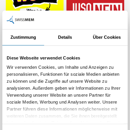
Zustimmung
Details
Über Cookies
«Gerade jetzt braucht es
Vertrauen in unsere
Juso-Initiative zerstört
Stärken» – neue
Diese Webseite verwendet Cookies
Familienfirmen:
Kampagne zum
Wir verwenden Cookies, um Inhalte und Anzeigen zu
Swissmem fasst Nein-
Erfolgsmodell Schweiz
personalisieren, Funktionen für soziale Medien anbieten
Parole
Die Wirtschaftsverbände
zu können und die Zugriffe auf unsere Website zu
Der Swissmem Vorstand hat
zeigen mit einer neuen
analysieren. Außerdem geben wir Informationen zu Ihrer
an seiner Sitzung vom 8. Mai
Kampagne emotional auf,
Verwendung unserer Website an unsere Partner für
2025 einstimmig die Nein-
was unser Land stark macht –
soziale Medien, Werbung und Analysen weiter. Unsere
Parole zur…
…
Partner führen diese Informationen möglicherweise mit
Medienmitteilung |
Beitrag | 22.05.2025
weiteren Daten zusammen, die Sie ihnen bereitgestellt
08.05.2025
haben oder die sie im Rahmen Ihrer Nutzung der Dienste
gesammelt haben.