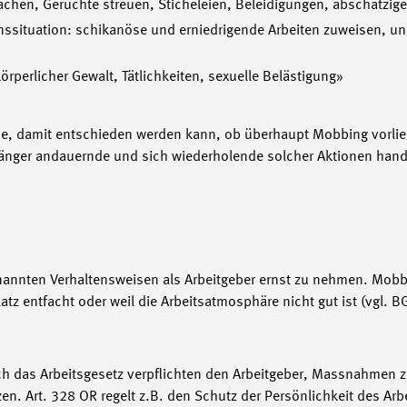
 machen, Gerüchte streuen, Sticheleien, Beleidigungen, abschätzi
enssituation: schikanöse und erniedrigende Arbeiten zuweisen, unge
rperlicher Gewalt, Tätlichkeiten, sexuelle Belästigung»
ise, damit entschieden werden kann, ob überhaupt Mobbing vorlieg
länger andauernde und sich wiederholende solcher Aktionen han
nannten Verhaltensweisen als Arbeitgeber ernst zu nehmen. Mobbi
platz entfacht oder weil die Arbeitsatmosphäre nicht gut ist (vgl
h das Arbeitsgesetz verpflichten den Arbeitgeber, Massnahmen zu
zen. Art. 328 OR regelt z.B. den Schutz der Persönlichkeit des Ar