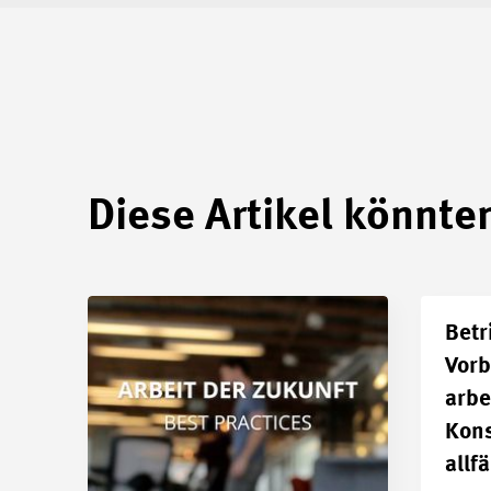
Diese Artikel könnten
Betr
Vorb
arbe
Kons
allf