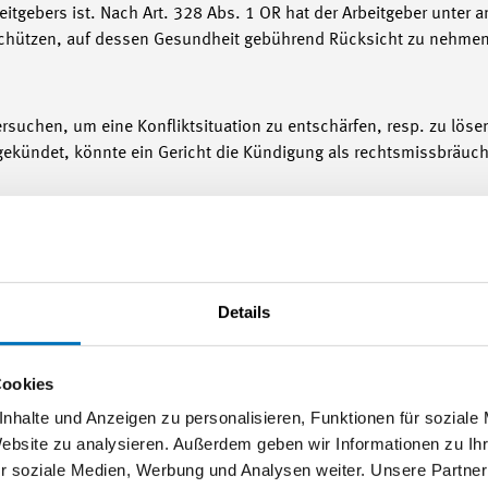
beitgebers ist. Nach Art. 328 Abs. 1 OR hat der Arbeitgeber unter 
schützen, auf dessen Gesundheit gebührend Rücksicht zu nehmen
rsuchen, um eine Konfliktsituation zu entschärfen, resp. zu lösen
ekündet, könnte ein Gericht die Kündigung als rechtsmissbräuchl
2. gelten untenstehende Massnahmen als dazu geeignet; deren 
rdigung der Umstände geprüft werden:
hen mit den Konfliktbeteiligten
Details
en
xternen Beratungsunternehmung zwecks Teamcoaching
Cookies
 Beilegung des Streits
nhalte und Anzeigen zu personalisieren, Funktionen für soziale
Website zu analysieren. Außerdem geben wir Informationen zu I
r soziale Medien, Werbung und Analysen weiter. Unsere Partner