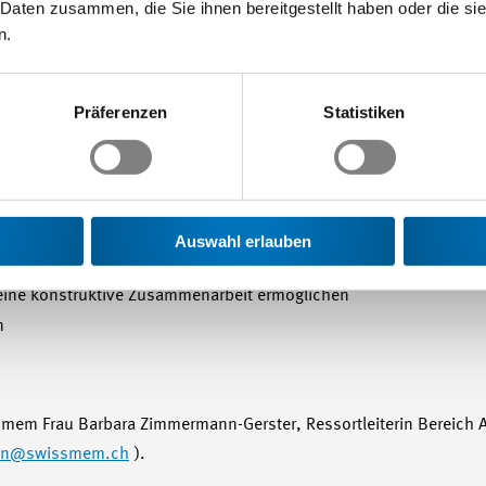
 Daten zusammen, die Sie ihnen bereitgestellt haben oder die s
n.
Präferenzen
Statistiken
hme deshalb auch empfohlen, dass die Geschäftsleitung eine kla
mt. Zusammengefasst ist auf folgende Punkte besonders Wert zu le
Auswahl erlauben
 eine konstruktive Zusammenarbeit ermöglichen
n
smem Frau Barbara Zimmermann-Gerster, Ressortleiterin Bereich A
nn
@swissmem.ch
).