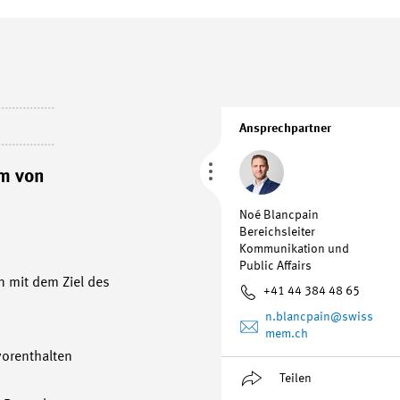
Ansprechpartner
rm von
Noé Blancpain
Bereichsleiter
Kommunikation und
Public Affairs
 mit dem Ziel des
+41 44 384 48 65
n.blancpain
@swiss
mem.ch
vorenthalten
Teilen