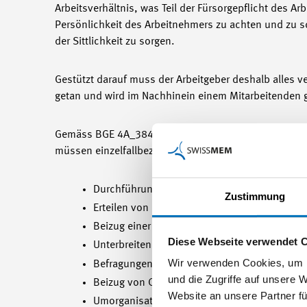
Arbeitsverhältnis, was Teil der Fürsorgepflicht des Ar
Persönlichkeit des Arbeitnehmers zu achten und zu 
der Sittlichkeit zu sorgen.
Gestützt darauf muss der Arbeitgeber deshalb alles ve
getan und wird im Nachhinein einem Mitarbeitenden g
Gemäss BGE 4A_384/2014 vom 12.11.2014, Erw. 4.2.
müssen einzelfallbezogen im Rahmen einer Gesamtwü
Durchführung von Einzel- und Gruppengespräc
Zustimmung
Erteilen von konkreten Verhaltensanweisung
Beizug einer Vertrauensstelle oder einer e
Diese Webseite verwendet 
Unterbreiten von Vorschlägen zur endgültigen
Wir verwenden Cookies, um I
Befragungen, Aussprachen, Teamsitzungen
und die Zugriffe auf unsere 
Beizug von Coaches und Mediatoren
Website an unsere Partner fü
Umorganisation der Arbeitsabläufe