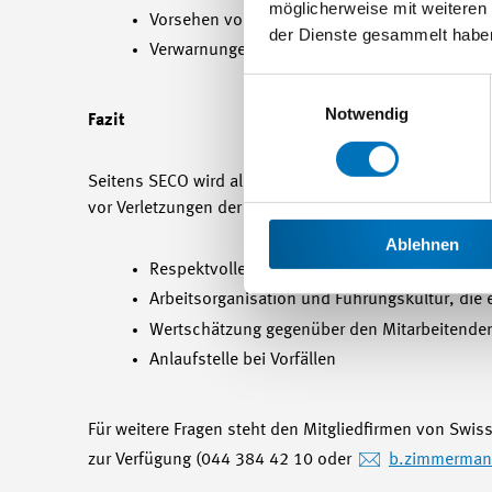
möglicherweise mit weiteren
Vorsehen von Zielvorgaben
der Dienste gesammelt habe
Verwarnungen und interne Versetzungen
Einwilligungsauswahl
Notwendig
Fazit
Seitens SECO wird als wichtigste Präventionsmassna
vor Verletzungen der persönlichen Integrität einnim
Ablehnen
Respektvoller Umgang im Unternehmen
Arbeitsorganisation und Führungskultur, die
Wertschätzung gegenüber den Mitarbeitende
Anlaufstelle bei Vorfällen
Für weitere Fragen steht den Mitgliedfirmen von Swis
zur Verfügung (044 384 42 10 oder
b.zimmerma