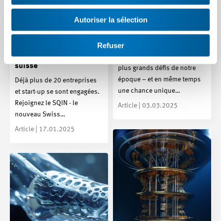
Autoriser la sélection
Un puissant réseau pour
« SQIN » – le réseau de
l’avenir de l’énergie
Refuser
la technologie quantique
La décarbonation est un des
suisse
plus grands défis de notre
époque – et en même temps
Déjà plus de 20 entreprises
une chance unique…
et start-up se sont engagées.
Rejoignez le SQIN - le
Article | 03.03.2025
nouveau Swiss…
Article | 17.01.2025