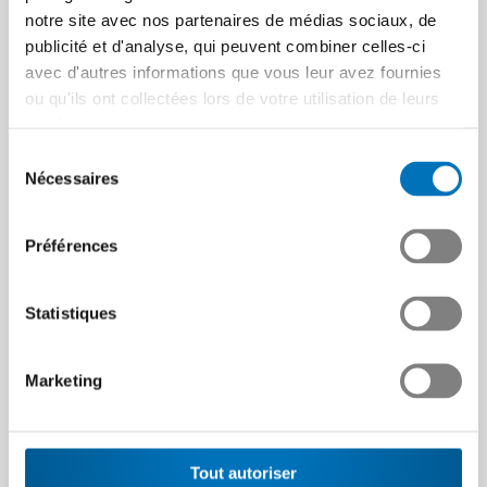
notre site avec nos partenaires de médias sociaux, de
publicité et d'analyse, qui peuvent combiner celles-ci
Présence commune au
Mobilité du futur : « Il
avec d'autres informations que vous leur avez fournies
salon SEMICON de
s’agit de prendre les
ou qu'ils ont collectées lors de votre utilisation de leurs
Munich
bonnes positions »
services.
Les membres du secteur
Martin Hirzel, président de
Sélection
industriel Semiconductors
Swissmem, sur les défis et
Nécessaires
du
(SEMI) de Swissmem se
opportunités liés à
consentement
réuniront au salon
l’évolution de la…
Préférences
SEMICON…
Article | 24.06.2025
Article | 05.08.2025
Statistiques
Marketing
Tout autoriser