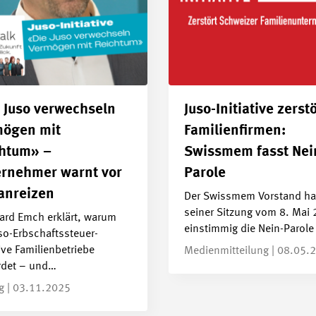
 Juso verwechseln
Juso-Initiative zerstö
mögen mit
Familienfirmen:
htum» –
Swissmem fasst Nei
rnehmer warnt vor
Parole
anreizen
Der Swissmem Vorstand ha
seiner Sitzung vom 8. Mai
ard Emch erklärt, warum
einstimmig die Nein-Parole
so-Erbschaftssteuer-
tive Familienbetriebe
Medienmitteilung | 08.05.
rdet – und…
ag | 03.11.2025