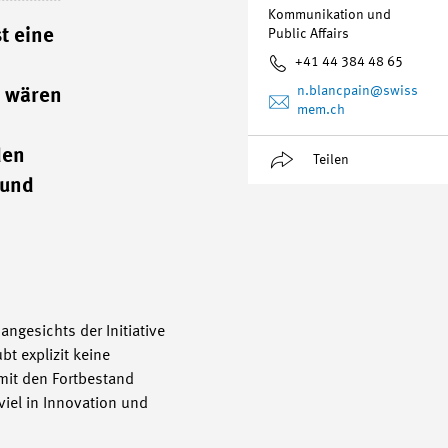
Kommunikation und
t eine
Public Affairs
+41 44 384 48 65
n.blancpain
@swiss
n wären
mem.ch
den
Teilen
 und
ngesichts der Initiative
bt explizit keine
mit den Fortbestand
viel in Innovation und