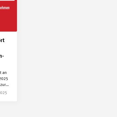
rt
n-
t an
 2025
 zur…
2025