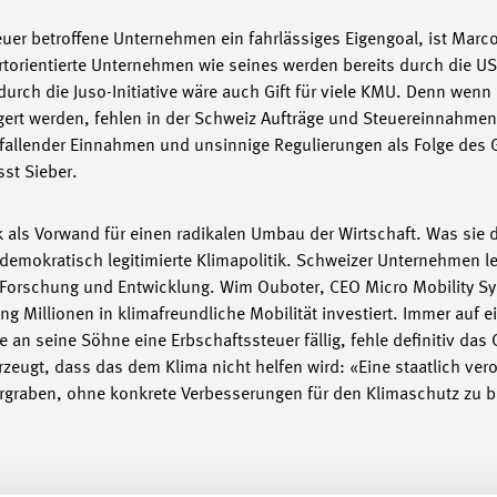
Steuer betroffene Unternehmen ein fahrlässiges Eigengoal, ist Marc
rtorientierte Unternehmen wie seines werden bereits durch die US-
rch die Juso-Initiative wäre auch Gift für viele KMU. Denn wenn 
gert werden, fehlen in der Schweiz Aufträge und Steuereinnahm
gfallender Einnahmen und unsinnige Regulierungen als Folge de
sst Sieber.
ik als Vorwand für einen radikalen Umbau der Wirtschaft. Was sie 
d demokratisch legitimierte Klimapolitik. Schweizer Unternehmen 
h Forschung und Entwicklung. Wim Ouboter, CEO Micro Mobility Sy
ng Millionen in klimafreundliche Mobilität investiert. Immer auf 
an seine Söhne eine Erbschaftssteuer fällig, fehle definitiv das 
zeugt, dass das dem Klima nicht helfen wird: «Eine staatlich vero
raben, ohne konkrete Verbesserungen für den Klimaschutz zu b