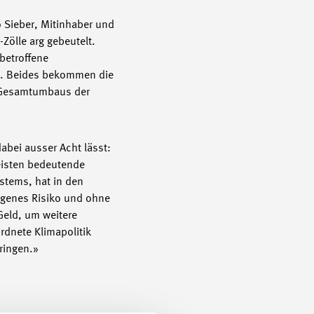
o Sieber, Mitinhaber und
Zölle arg gebeutelt.
betroffene
en. Beides bekommen die
s Gesamtumbaus der
dabei ausser Acht lässt:
leisten bedeutende
stems, hat in den
eigenes Risiko und ohne
Geld, um weitere
rdnete Klimapolitik
ringen.»