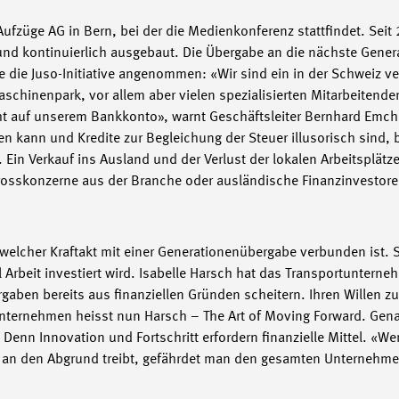
Aufzüge AG in Bern, bei der die Medienkonferenz stattfindet. Seit 
d kontinuierlich ausgebaut. Die Übergabe an die nächste Genera
e die Juso-Initiative angenommen: «Wir sind ein in der Schweiz v
chinenpark, vor allem aber vielen spezialisierten Mitarbeitend
ht auf unserem Bankkonto», warnt Geschäftsleiter Bernhard Emch
 kann und Kredite zur Begleichung der Steuer illusorisch sind, b
Ein Verkauf ins Ausland und der Verlust der lokalen Arbeitsplätz
 Grosskonzerne aus der Branche oder ausländische Finanzinvestore
welcher Kraftakt mit einer Generationenübergabe verbunden ist. S
l Arbeit investiert wird. Isabelle Harsch hat das Transportunter
en bereits aus finanziellen Gründen scheitern. Ihren Willen zu
Unternehmen heisst nun Harsch – The Art of Moving Forward. Gen
. Denn Innovation und Fortschritt erfordern finanzielle Mittel. 
ll an den Abgrund treibt, gefährdet man den gesamten Unternehm