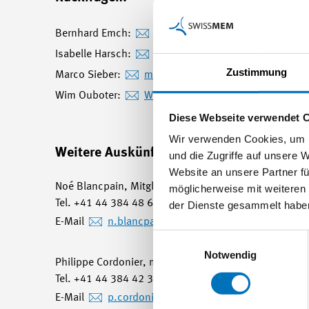
Bernhard Emch:
b.emch
@emch.com
Isabelle Harsch:
isabelle.harsch
@harsch.ch
Zustimmung
Marco Sieber:
marco.sieber
@siga.swiss
Wim Ouboter:
Wim.Ouboter
@micro.ms
Diese Webseite verwendet 
Wir verwenden Cookies, um I
Weitere Auskünfte erteilen:
und die Zugriffe auf unsere 
Website an unsere Partner fü
Noé Blancpain, Mitglied der Geschäftsleitung und Lei
möglicherweise mit weiteren
Tel. +41 44 384 48 65 / Mobile +41 78 748 61 63
der Dienste gesammelt habe
E-Mail
n.blancpain
@swissmem.ch
Einwilligungsauswahl
Notwendig
Philippe Cordonier, membre de la direction et respo
Tel. +41 44 384 42 30 / Mobile +41 79 644 46 77
E-Mail
p.cordonier
@swissmem.ch