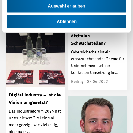
Erhaltung eines…
Auswahl erlauben
News | 08.12.2022
News | 06.04.2023
Ablehnen
Kennen Sie Ihre
digitalen
Schwachstellen?
Cybersicherheit ist ein
ernstzunehmendes Thema für
Unternehmen. Bei der
konkreten Umsetzung im…
Beitrag | 07.06.2022
Digital Industry – ist die
Vision umgesetzt?
Das Industrieforum 2025 hat
unter diesem Titel einmal
mehr gezeigt, wie vielseitig,
aber auch…