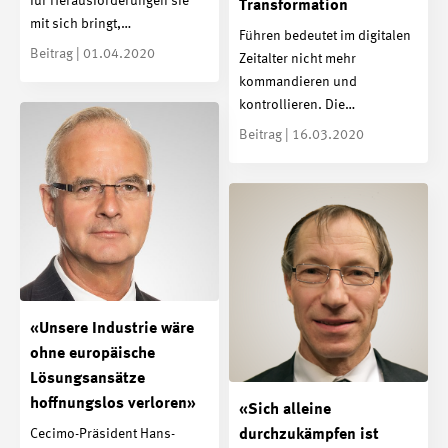
für Herausforderungen sie
Transformation
mit sich bringt,…
Führen bedeutet im digitalen
Beitrag | 01.04.2020
Zeitalter nicht mehr
kommandieren und
kontrollieren. Die…
Beitrag | 16.03.2020
«Unsere Industrie wäre
ohne europäische
Lösungsansätze
hoffnungslos verloren»
«Sich alleine
Cecimo-Präsident Hans-
durchzukämpfen ist