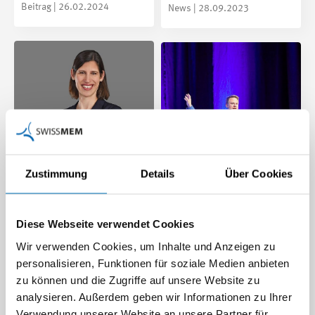
Beitrag | 26.02.2024
News | 28.09.2023
Zustimmung
Details
Über Cookies
Wie bewältigt man die
«Mit Weitblick aktuelle
Frühphase in der
Herausforderungen
Diese Webseite verwendet Cookies
Innovation?
meistern»
Wir verwenden Cookies, um Inhalte und Anzeigen zu
Der Innovation Booster
Die Jubiläumsveranstaltung
personalisieren, Funktionen für soziale Medien anbieten
Photonics setzt mit seinen
des Industrieforums 2025
zu können und die Zugriffe auf unsere Website zu
Aktivitäten genau da an und
bot einmal mehr vielseitige
analysieren. Außerdem geben wir Informationen zu Ihrer
dies sehr erfolgreich.…
Praxiseinblicke in…
Verwendung unserer Website an unsere Partner für