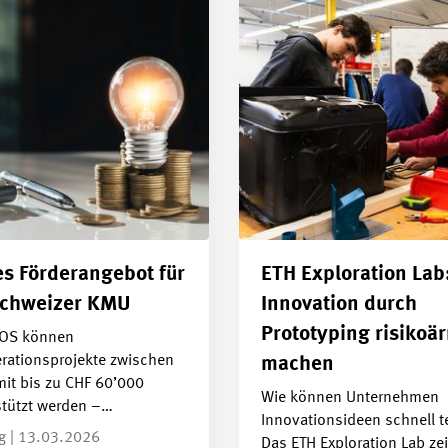
s Förderangebot für
ETH Exploration Lab
schweizer KMU
Innovation durch
Prototyping risikoä
NOS können
rationsprojekte zwischen
machen
it bis zu CHF 60’000
Wie können Unternehmen
stützt werden –…
Innovationsideen schnell t
ag | 13.03.2026
Das ETH Exploration Lab ze