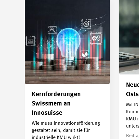
Neue
Kernforderungen
Ost
Swissmem an
Mit I
Koope
Innosuisse
KMU m
Wie muss Innovationsförderung
unter
gestaltet sein, damit sie für
Beitr
industrielle KMU wirkt?