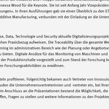
nessa Wood für die Keynote. Sie ist seit Anfang Jahr Vizepräsiden
hungen». In ihren Ausführungen gab sie einen Überblick zu den 
d Additive Manufacturing, verbunden mit der Einladung an die Unt
Data, Technologie und Security aktuelle Digitalisierungsprojekt
en Praxisbezug aufweisen. Die Traceability über die gesamte W
rning im administrativen Bereich wie der Planung oder Angebotse
zu bieten. Digitale Ansätze für das Monitoring von Maschinen un
n der Produktionshalle vorgestellt und zum Stand der Forschung be
ten Forschungsaktivitäten zu erwähnen.
teln profitieren. Folgerichtig bekamen auch Vertreter von Innosu
luden die Unternehmensvertreterinnen und -vertreter ein, bei ihr
 Im Anschluss an die Präsentationen bestand die Möglichkeit, die
effen, Fragen zu stellen und weitere Informationen zu den Projekte