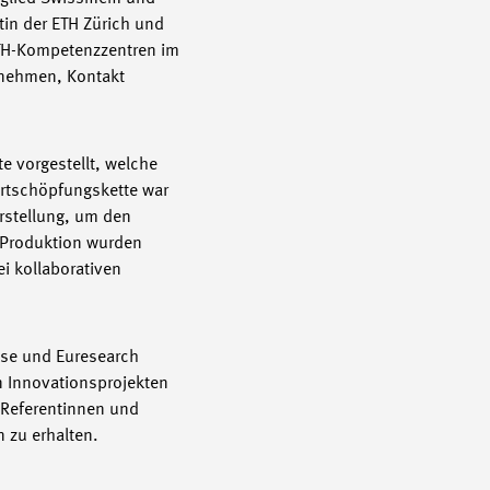
tin der ETH Zürich und
ETH-Kompetenzzentren im
ernehmen, Kontakt
e vorgestellt, welche
ertschöpfungskette war
rstellung, um den
d Produktion wurden
i kollaborativen
isse und Euresearch
en Innovationsprojekten
 Referentinnen und
n zu erhalten.