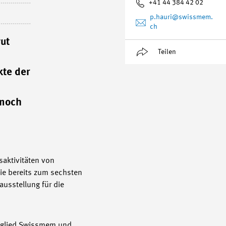
+41 44 384 42 02
p.hauri
@swissmem.
ch
gut
Teilen
kte der
nnoch
saktivitäten von
sie bereits zum sechsten
ausstellung für die
mitglied Swissmem und