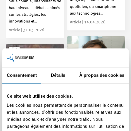
longtemps partie de notre
Salle comble, intervenants de
quotidien, du smartphone
haut niveau et débats animés
aux technologies…
sur les stratégies, les
innovations et…
Article | 14.04.2026
Article | 31.03.2026
Consentement
Détails
À propos des cookies
Ce site web utilise des cookies.
Soutien conditionné à
Les cookies nous permettent de personnaliser le contenu
des exigences : des
Les explosifs comme
et les annonces, d'offrir des fonctionnalités relatives aux
expériences tirées d’un
modèle commercial : un
médias sociaux et d'analyser notre trafic. Nous
projet Innosuisse
Suisse nettoie le monde
partageons également des informations sur l'utilisation de