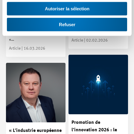
pression
prototypage
Autoriser la sélection
La force d’innovation des
Comment les entreprises
industries high-tech revêt
peuvent-elles tester
Refuser
une importance capitale pour
rapidement leurs idées
la création de…
innovantes ? Le laboratoire
«…
Article | 02.02.2026
Article | 16.03.2026
Promotion de
l’innovation 2026 : le
« L’industrie européenne