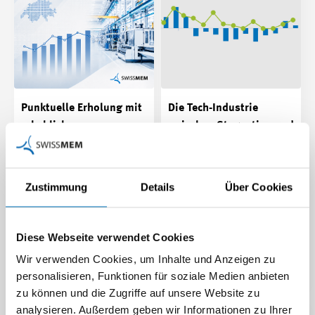
Punktuelle Erholung mit
Die Tech-Industrie
erheblicher
zwischen Stagnation und
Absturzgefahr in der
Lichtblicken
Tech-Industrie
2025 war ein verlorenes Jahr.
Trotz US-Zöllen und
Die Schweizer Tech-Industrie
Zustimmung
Details
Über Cookies
schwacher Märkte halten
ist positiv ins Jahr 2026
Firmen am Standort
gestartet. Auftragseingänge,
Schweiz…
Umsätze und…
Diese Webseite verwendet Cookies
Medienmitteilung |
Medienmitteilung |
Wir verwenden Cookies, um Inhalte und Anzeigen zu
02.03.2026
29.05.2026
personalisieren, Funktionen für soziale Medien anbieten
zu können und die Zugriffe auf unsere Website zu
analysieren. Außerdem geben wir Informationen zu Ihrer