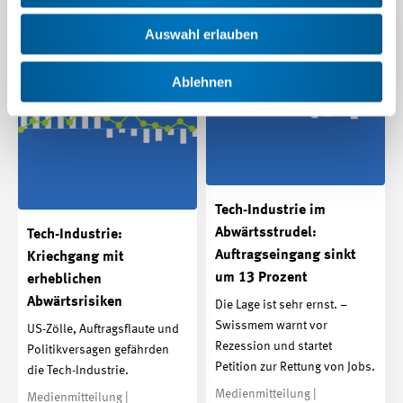
Auswahl erlauben
Ablehnen
Tech-Industrie im
Abwärtsstrudel:
Tech-Industrie:
Auftragseingang sinkt
Kriechgang mit
um 13 Prozent
erheblichen
Abwärtsrisiken
Die Lage ist sehr ernst. –
Swissmem warnt vor
US-Zölle, Auftragsflaute und
Rezession und startet
Politikversagen gefährden
Petition zur Rettung von Jobs.
die Tech-Industrie.
Medienmitteilung |
Medienmitteilung |