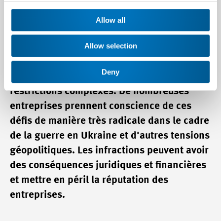
géopolitiques se multiplient, le contrôle à
l’exportation et les sanctions prennent de
Allow all
plus en plus d'importance. Les entreprises
Allow selection
qui opèrent et exportent à l'échelle
internationale sont confrontées au défi de
Deny
respecter des dispositions légales et des
restrictions complexes. De nombreuses
entreprises prennent conscience de ces
défis de manière très radicale dans le cadre
de la guerre en Ukraine et d'autres tensions
géopolitiques. Les infractions peuvent avoir
des conséquences juridiques et financières
et mettre en péril la réputation des
entreprises.