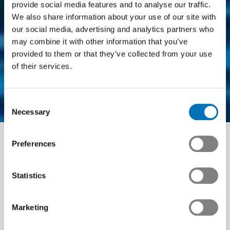
provide social media features and to analyse our traffic.
We also share information about your use of our site with
our social media, advertising and analytics partners who
may combine it with other information that you’ve
provided to them or that they’ve collected from your use
SÉMINAIRE
of their services.
Les sanctions, le
Consent
contrôle à l'exportation
Necessary
Selection
et sa mise en oeuvre
Preferences
pratique
Statistics
Marketing
Dans un monde globalisé où les tensions