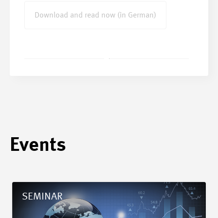
Download and read now (in German)
Events
Details Grenzüberschreitende MWST
SEMINAR