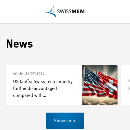
S
News
w
i
Article |
24/07/2026
M
s
US tariffs: Swiss tech industry
further disadvantaged
s
compared with…
m
Show more
e