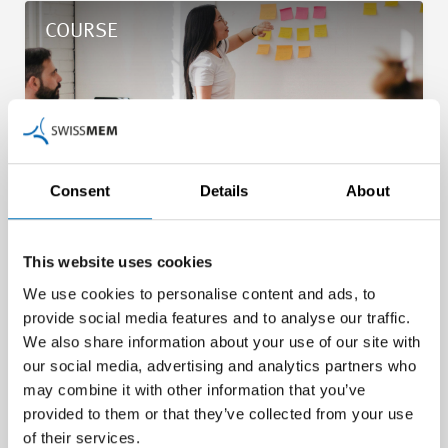
Details Lean Six Sigma Green Belt Zertifizierung
COURSE
Consent
Details
About
From 27.08.2026
This website uses cookies
Lean Six Sigma
We use cookies to personalise content and ads, to
Green Belt
provide social media features and to analyse our traffic.
We also share information about your use of our site with
Zertifizierung
our social media, advertising and analytics partners who
may combine it with other information that you’ve
provided to them or that they’ve collected from your use
Details
of their services.