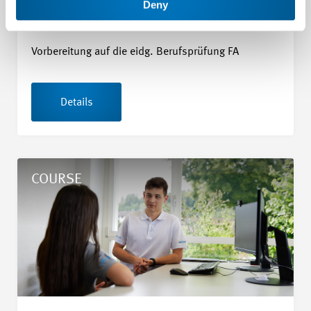
Deny
vice
Vorbereitung auf die eidg. Berufsprüfung FA
Details
Details Berufsbildner/in in Lehrbetrieben - kaufmännische B
COURSE