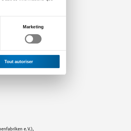
s pour la mise en
Marketing
ction est très
 derniers proviennent de
Tout autoriser
enfabriken e.V.),