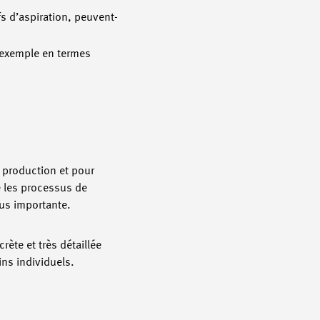
fs d’aspiration, peuvent-
r exemple en termes
a production et pour
e les processus de
lus importante.
rète et très détaillée
ins individuels.