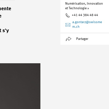
Numérisation, Innovation
anente
et Technologie »
+41 44 384 48 44
e
a.gontarz
@swissme
m.ch
 s’y
Partager