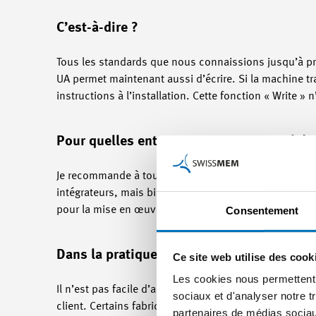
C’est-à-dire ?
Tous les standards que nous connaissions jusqu’à pré
UA permet maintenant aussi d’écrire. Si la machine t
instructions à l’installation. Cette fonction « Write » 
Pour quelles entreprises ce sujet est-il d
Je recommande à toutes les entreprises du secteur des
intégrateurs, mais bien entendu aussi les associatio
Consentement
pour la mise en œuvre effective des applications liées
Dans la pratique, quels sont les défis maj
Ce site web utilise des cook
Les cookies nous permettent d
Il n’est pas facile d’adapter ces applications aux bes
sociaux et d'analyser notre t
client. Certains fabricants de machines nous disent qu
partenaires de médias sociaux