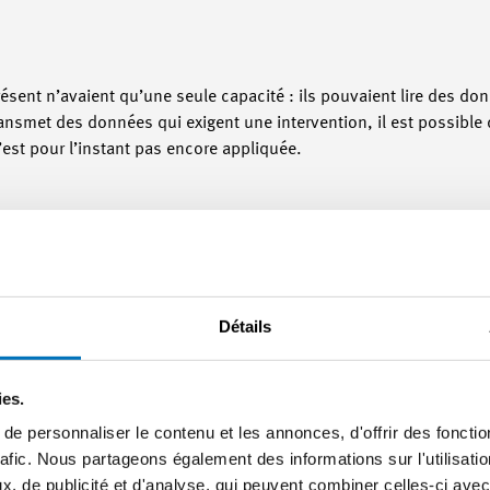
sent n’avaient qu’une seule capacité : ils pouvaient lire des do
ransmet des données qui exigent une intervention, il est possible
n’est pour l’instant pas encore appliquée.
’importance ?
 techniques de production de se pencher sur ce sujet : utilisateu
ns qui doivent comprendre et promouvoir UMATI - il est question 
Détails
 à Industrie 4.0.
eurs pour les entreprises ?
ies.
e personnaliser le contenu et les annonces, d'offrir des fonctio
oins individuels, de façon à ce qu’elles puissent générer un avanta
rafic. Nous partageons également des informations sur l'utilisati
e leur clientèle ne le demande pas pour l’instant. Mais il se peu
, de publicité et d'analyse, qui peuvent combiner celles-ci avec