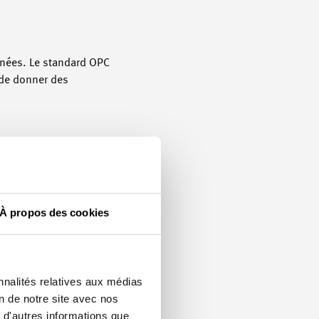
nnées. Le standard OPC
 de donner des
rs, fabricants,
d’un élément essentiel
À propos des cookies
nnalités relatives aux médias
ge effectif pour le
on de notre site avec nos
t que si cela change à un
 d'autres informations que