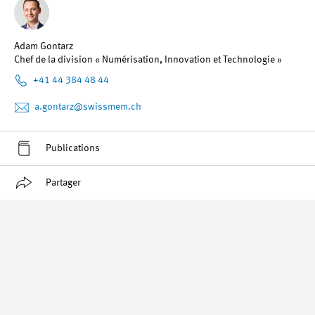
Adam Gontarz
Chef de la division « Numérisation, Innovation et Technologie »
+41 44 384 48 44
a.gontarz
@swissmem.ch
Publications
Partager
Prise de position « Recherche, innovation et
numérisation »