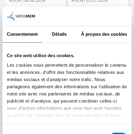
Article | 08.06.2026
Article | 02.07.2024
Consentement
Détails
À propos des cookies
Ce site web utilise des cookies.
Les cookies nous permettent de personnaliser le contenu
et les annonces, d'offrir des fonctionnalités relatives aux
médias sociaux et d'analyser notre trafic. Nous
Des avantages
Comment aborder la
partageons également des informations sur l'utilisation de
concurrentiels durables
phase initiale de
notre site avec nos partenaires de médias sociaux, de
grâce à des stratégies
l’innovation ?
publicité et d'analyse, qui peuvent combiner celles-ci
numériques ciblées
Pour répondre à cette
avec d'autres informations que vous leur avez fournies
question, l’Innovation
Boris Ricken, partenaire chez
ou qu'ils ont collectées lors de votre utilisation de leurs
Booster Photonics propose
eraneos Switzerland,
services.
des activités très…
explique ce qui est important
Sélection
dans une…
News | 08.06.2023