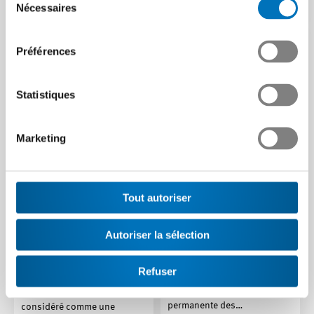
Nécessaires
du
Article | 18.06.2024
consentement
Préférences
Statistiques
Marketing
La connectivité des
Tout autoriser
Fuite en avant ou «
machines dans la
trendsetting » ? 5
branche des machines-
Autoriser la sélection
questions sur l’« usine
outils
verticale »
Le fait de non seulement
Refuser
surveiller toute la production
Le concept prévoyant une
à l’aide d’une connectivité
production verticale est
permanente des…
considéré comme une