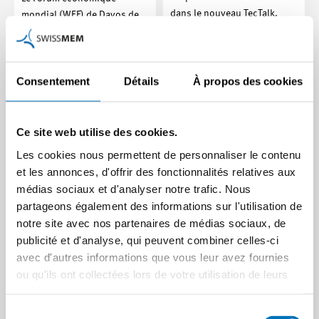
dans le nouveau TecTalk.
mondial (WEF) de Davos de
cette année l’a montré :
Article | 02.12.2025
l’ordre mondial multilatéral…
Article | 02.02.2026
Consentement
Détails
À propos des cookies
Ce site web utilise des cookies.
Les cookies nous permettent de personnaliser le contenu
et les annonces, d'offrir des fonctionnalités relatives aux
médias sociaux et d'analyser notre trafic. Nous
partageons également des informations sur l'utilisation de
notre site avec nos partenaires de médias sociaux, de
Pas de renversement de
publicité et d'analyse, qui peuvent combiner celles-ci
tendance en vue
avec d'autres informations que vous leur avez fournies
Présence commune au
L’évolution conjoncturelle le
ou qu'ils ont collectées lors de votre utilisation de leurs
salon SEMICON de
montre : la situation de
services.
Munich
l’industrie tech suisse reste
Sélection
tendue et les…