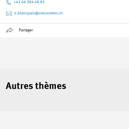
+41 44 384 48 65
n.blancpain
@swissmem.ch
Partager
Autres thèmes