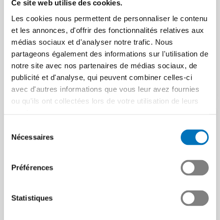
Ce site web utilise des cookies.
salon SEMICON de
s’agit de prendre les
Les cookies nous permettent de personnaliser le contenu
Munich
bonnes positions »
et les annonces, d'offrir des fonctionnalités relatives aux
Les membres du secteur
Martin Hirzel, président de
médias sociaux et d'analyser notre trafic. Nous
industriel Semiconductors
Swissmem, sur les défis et
partageons également des informations sur l'utilisation de
(SEMI) de Swissmem se
opportunités liés à
notre site avec nos partenaires de médias sociaux, de
réuniront au salon
l’évolution de la…
publicité et d'analyse, qui peuvent combiner celles-ci
SEMICON…
Article | 24.06.2025
avec d'autres informations que vous leur avez fournies
Article | 05.08.2025
ou qu'ils ont collectées lors de votre utilisation de leurs
services.
Sélection
Nécessaires
du
consentement
Préférences
Statistiques
Switzerland@CIMT 2025