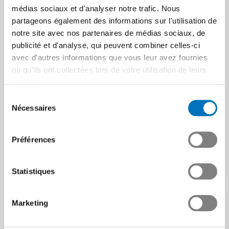
médias sociaux et d'analyser notre trafic. Nous
partageons également des informations sur l'utilisation de
notre site avec nos partenaires de médias sociaux, de
publicité et d'analyse, qui peuvent combiner celles-ci
avec d'autres informations que vous leur avez fournies
Pourquoi l’industrie tech
Efficacité électrique :
ou qu'ils ont collectées lors de votre utilisation de leurs
veut conserver l’option
demandez sans tarder
services.
du nucléaire
des subventions auprès
de ProKilowatt !
Sélection
Pour être compétitive,
Nécessaires
du
l’industrie tech suisse a
Avec le programme
consentement
besoin d’un
ProKilowatt, l’Office fédéral
approvisionnement en
de l’énergie soutient des
Préférences
électricité sûr,…
projets qui permettent de…
Article | 27.10.2025
Article | 29.08.2025
Statistiques
Marketing