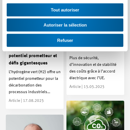
Tout autoriser
Autoriser la sélection
Refuser
Engouement ou espoir ?
Accord sur l’électricité
L’hydrogène, entre
avec l’UE
potentiel prometteur et
Plus de sécurité,
défis gigantesques
d’innovation et de stabilité
des coûts grâce à l’accord
L’hydrogène vert (H2) offre un
électrique avec l’UE.
potentiel prometteur pour la
décarbonation des
Article | 15.05.2025
processus industriels…
Article | 17.08.2025