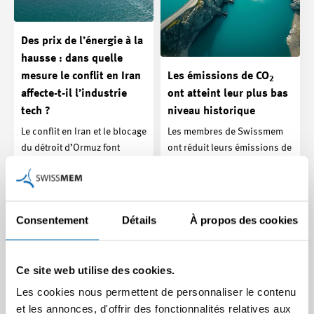
Des prix de l’énergie à la
hausse : dans quelle
mesure le conflit en Iran
Les émissions de CO
2
affecte-t-il l’industrie
ont atteint leur plus bas
tech ?
niveau historique
Le conflit en Iran et le blocage
Les membres de Swissmem
du détroit d’Ormuz font
ont réduit leurs émissions de
grimper les prix du pétrole et
64% depuis 1990, malgré
du gaz…
des procédés…
Article | 31.03.2026
Article | 06.03.2026
Consentement
Détails
À propos des cookies
Ce site web utilise des cookies.
Les cookies nous permettent de personnaliser le contenu
et les annonces, d'offrir des fonctionnalités relatives aux