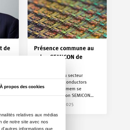
t de
Présence commune au
salon SEMICON de
Munich
le
Les membres du secteur
e
industriel Semiconductors
À propos des cookies
(SEMI) de Swissmem se
réuniront au salon SEMICON…
Article | 05.08.2025
nnalités relatives aux médias
on de notre site avec nos
 d'autres informations que