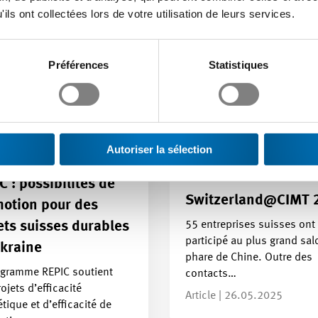
ils ont collectées lors de votre utilisation de leurs services.
Préférences
Statistiques
Autoriser la sélection
C : possibilités de
Switzerland@CIMT 
otion pour des
55 entreprises suisses ont
ets suisses durables
participé au plus grand sal
kraine
phare de Chine. Outre des
ogramme REPIC soutient
contacts…
ojets d’efficacité
Article | 26.05.2025
tique et d’efficacité de