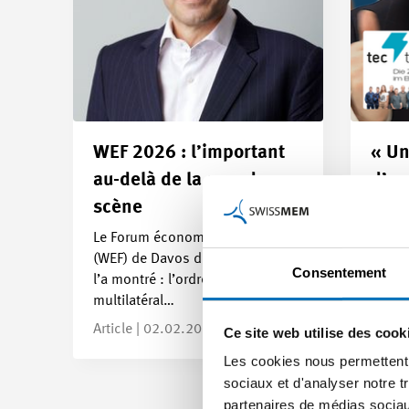
WEF 2026 : l’important
« Un
au-delà de la grande
d’as
scène
Martin
proch
Le Forum économique mondial
nouve
(WEF) de Davos de cette année
Consentement
l’a montré : l’ordre mondial
Articl
multilatéral…
Article | 02.02.2026
Ce site web utilise des cook
Les cookies nous permettent d
sociaux et d'analyser notre t
partenaires de médias sociaux