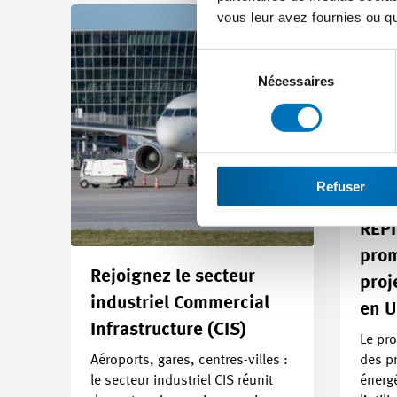
vous leur avez fournies ou qu'
Sélection
du
Nécessaires
consentement
Refuser
REPI
prom
Rejoignez le secteur
proj
industriel Commercial
en U
Infrastructure (CIS)
Le pr
Aéroports, gares, centres-villes :
des pr
le secteur industriel CIS réunit
énergé