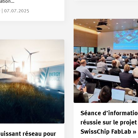
isation…
e | 07.07.2025
Séance d’informati
réussie sur le projet
SwissChip FabLab »
uissant réseau pour