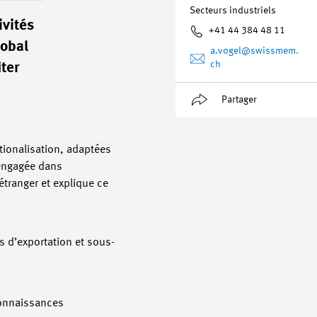
Secteurs industriels
ivités
+41 44 384 48 11
lobal
a.vogel
@swissmem.
ch
ter
Partager
tionalisation, adaptées
e engagée dans
tranger et explique ce
s d’exportation et sous-
connaissances