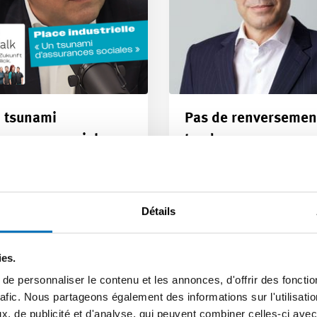
 tsunami
Pas de renversemen
surances sociales »
tendance en vue
 Hirzel se penche sur les
L’évolution conjoncturelle 
aines votations dans le
montre : la situation de
au TecTalk.
l’industrie tech suisse rest
Détails
tendue et les…
e | 02.12.2025
Article | 24.11.2025
ies.
e personnaliser le contenu et les annonces, d'offrir des fonctio
rafic. Nous partageons également des informations sur l'utilisati
, de publicité et d'analyse, qui peuvent combiner celles-ci avec