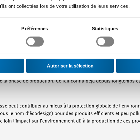
ses depuis longtemps déjà pour trouver et exploiter ces potentiels
ils ont collectées lors de votre utilisation de leurs services.
es entreprises intéressées de prendre des engagements en matièr
Préférences
Statistiques
tion fournit certes une image instructive, mais incomplète des r
produits MEM eux-mêmes y jouent un rôle très important. Une gran
Autoriser la sélection
uits par les entreprises MEM suisses sont utilisés dans le monde 
iquement sans interruption. Ces produits ont souvent un impact 
ue la phase de production. Ce fait connu déjà depuis longtemps 
uisse peut contribuer au mieux à la protection globale de l'enviro
ous le nom d’écodesign) pour des produits efficients et peu pollua
de loin l’impact sur l’environnement dû à la production de ces pro