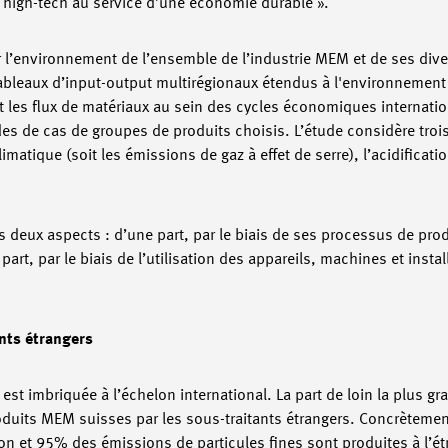
ie high-tech au service d’une économie durable ».
r l’environnement de l’ensemble de l’industrie MEM et de ses dive
 « tableaux d’input-output multirégionaux étendus à l'environnemen
 et les flux de matériaux au sein des cycles économiques internati
des de cas de groupes de produits choisis. L’étude considère troi
atique (soit les émissions de gaz à effet de serre), l’acidificati
 deux aspects : d’une part, par le biais de ses processus de pro
art, par le biais de l’utilisation des appareils, machines et instal
ants étrangers
e est imbriquée à l’échelon international. La part de loin la plus 
roduits MEM suisses par les sous-traitants étrangers. Concrèteme
ion et 95% des émissions de particules fines sont produites à l’ét