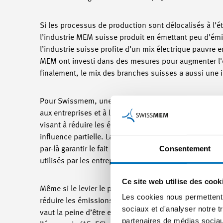
Si les processus de production sont délocalisés à l’é
l’industrie MEM suisse produit en émettant peu d’émis
l’industrie suisse profite d’un mix électrique pauvre 
MEM ont investi dans des mesures pour augmenter l'eff
finalement, le mix des branches suisses a aussi une 
Pour Swissmem, une chose est claire : si nous parven
aux entreprises et à leurs collaborateurs, mais aussi
visant à réduire les émissions se trouve dans la chaîn
influence partielle. La politique peut les soutenir par l
Consentement
par-là garantir le fait que les mécanismes de marché i
utilisés par les entreprises suisses.
Ce site web utilise des cook
Même si le levier le plus grand se trouve dans la cha
Les cookies nous permettent d
réduire les émissions et à augmenter l'efficacité. L’
sociaux et d'analyser notre t
vaut la peine d’être exploité et a aussi souvent des 
partenaires de médias sociaux