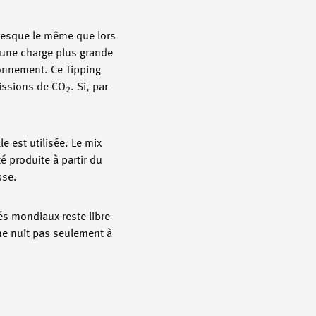
 presque le même que lors
e une charge plus grande
ironnement. Ce Tipping
missions de CO
. Si, par
2
e est utilisée. Le mix
é produite à partir du
sse.
és mondiaux reste libre
ne nuit pas seulement à