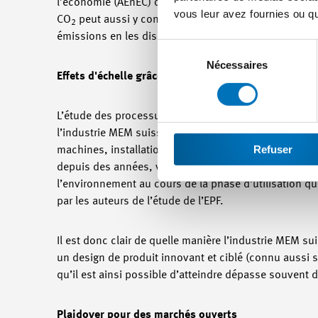
l’économie (AEnEC) ou Reffnet soutiennent les entrepri
vous leur avez fournies ou qu'
CO
peut aussi y contribuer en permettant à toutes l
2
émissions en les dispensant de la taxe sur le CO
.
2
Sélection
du
Nécessaires
Effets d'échelle grâce à des produits MEM optimisés
consentement
L’étude des processus de sous-traitance et de produc
l’industrie MEM suisse sur l'environnement. Car les 
Refuser
machines, installations, appareils et composants prod
depuis des années, voire des décennies, parfois prat
l’environnement au cours de la phase d’utilisation q
par les auteurs de l’étude de l’EPF.
Il est donc clair de quelle manière l’industrie MEM s
un design de produit innovant et ciblé (connu aussi s
qu’il est ainsi possible d’atteindre dépasse souvent 
Plaidoyer pour des marchés ouverts