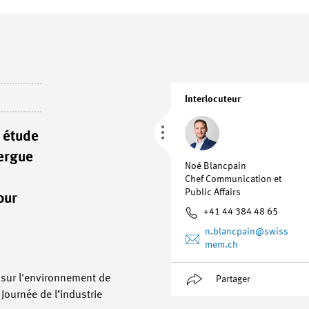
Interlocuteur
e étude
xergue
Noé Blancpain
Chef Communication et
Public Affairs
our
+41 44 384 48 65
n.blancpain
@swiss
mem.ch
 sur l'environnement de
Partager
Journée de l’industrie