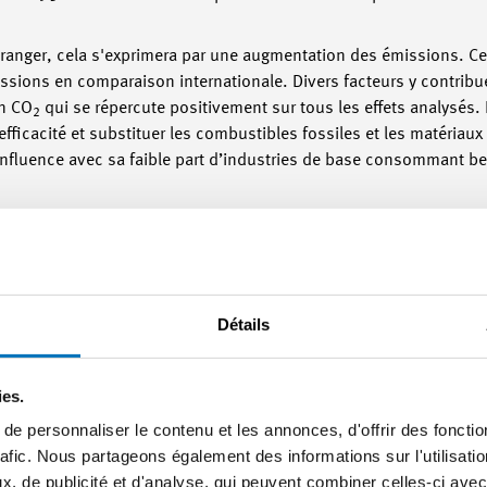
tranger, cela s'exprimera par une augmentation des émissions. Cec
sions en comparaison internationale. Divers facteurs y contribue
en CO
qui se répercute positivement sur tous les effets analysés. 
2
icacité et substituer les combustibles fossiles et les matériaux 
influence avec sa faible part d’industries de base consommant b
ons à maintenir en Suisse la production industrielle, cela sera 
 à l’environnement. L’étude montre aussi que le plus grand potent
e des sous-traitants étrangers. Sur ce point, les entreprises sui
e biais de la révision en cours de la loi sur le CO
pour la période 
2
Détails
nternationaux prévus par l’accord de Paris sur le climat, puissent 
ies.
îne des sous-traitants, la Suisse présente encore un potentiel po
e personnaliser le contenu et les annonces, d'offrir des fonctio
expérience montre que chaque entreprise présente un potentiel en
rafic. Nous partageons également des informations sur l'utilisati
répercussions économiques. Des organisations telles que l’Agence 
, de publicité et d'analyse, qui peuvent combiner celles-ci avec