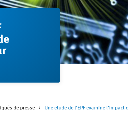
F
de
ur
qués de presse
Une étude de l’EPF examine l’impact 