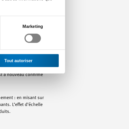
. La future loi sur le
e de réduction des
Marketing
épercussions de
de partie des
Tout autoriser
entier par les clients
plus grand sur
est à nouveau confirmé
nnement : en misant sur
nts. L’effet d’échelle
duits.