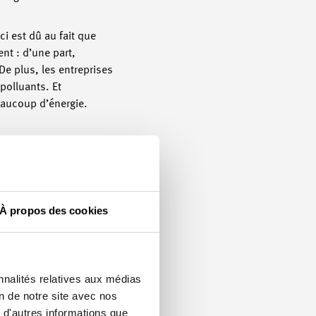
i est dû au fait que
nt : d’une part,
De plus, les entreprises
polluants. Et
eaucoup d’énergie.
non seulement bénéfique
iel pour les mesures
sses n’ont qu’une
après 2020. Elle peut
À propos des cookies
être une fois aussi
ur des mesures visant à
nnalités relatives aux médias
core non découvert qui
on de notre site avec nos
de l’énergie pour
 d'autres informations que