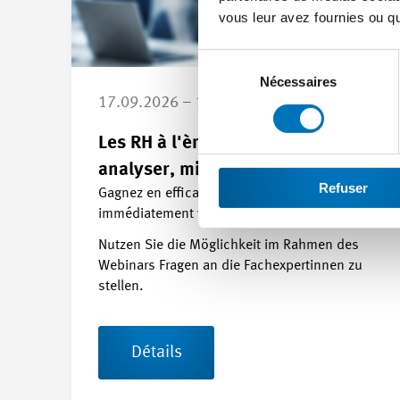
vous leur avez fournies ou qu'
Sélection
du
Nécessaires
consentement
17.09.2026 – 17.09.2026
Les RH à l'ère de l'IA : Mieux
analyser, mieux décider !
Refuser
Gagnez en efficacité et implémentez
immédiatement vos nouveaux acquis !
Nutzen Sie die Möglichkeit im Rahmen des
Webinars Fragen an die Fachexpertinnen zu
stellen.
Détails