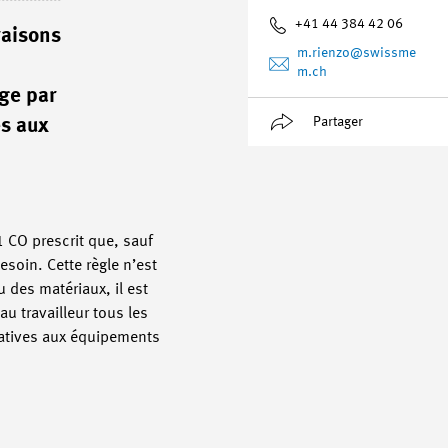
+41 44 384 42 06
raisons
m.rienzo
@swissme
m.ch
rge par
Partager
es aux
 1 CO prescrit que, sauf
esoin. Cette règle n’est
u des matériaux, il est
u travailleur tous les
elatives aux équipements