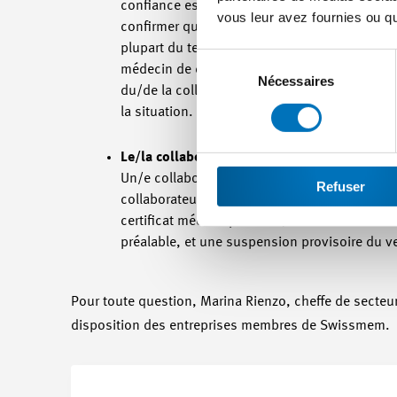
confiance est également soumis au secret prof
vous leur avez fournies ou qu'
confirmer que le certificat présenté est correc
plupart du temps très difficile pour l’employe
Sélection
médecin de confiance devait aboutir à un autr
du
Nécessaires
du/de la collaborateur/rice qu’il revienne à s
consentement
la situation.
Le/la collaborateur/rice peut-il se soustrai
Un/e collaborateur/rice peut certes refuser 
Refuser
collaborateur/rice doit cependant accepter l
certificat médical présenté, une éventuelle 
préalable, et une suspension provisoire du v
Pour toute question, Marina Rienzo, cheffe de secteur,
disposition des entreprises membres de Swissmem.