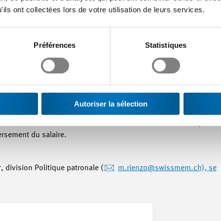
essionnel et qu’il n’a pas le droit de transmettre le diagnostic. 
ils ont collectées lors de votre utilisation de leurs services.
t ou non. Si le médecin de confiance confirme le certificat médical 
ur de mettre en doute l’incapacité de travail du/de la collaborateu
e résultat, l’employeur peut se fonder sur ce résultat de la consu
Préférences
Statistiques
a place de travail ou suspendre le versement du salaire. Cela perme
re à la consultation d’un médecin de confiance ?
une consultation légalement ordonnée d’un médecin de confiance.
Autoriser la sélection
es conséquences possibles de son refus, comme une perte possibl
résiliation immédiate dans le cas où un avertissement corresponda
ersement du salaire.
 division Politique patronale (
m.rienzo@swissmem.ch), se