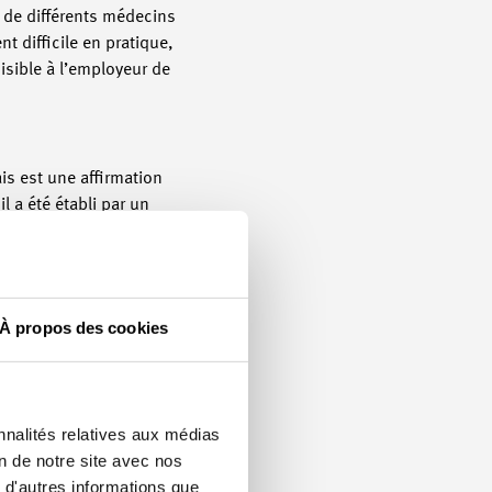
 de différents médecins
t difficile en pratique,
oisible à l’employeur de
is est une affirmation
l a été établi par un
lleur et les conclusions
en doute si le
irconstances peu avant
À propos des cookies
tation de confiance chez
ecourir à un médecin de
nnalités relatives aux médias
mmandé de fixer
on de notre site avec nos
ce que le médecin de
 d'autres informations que