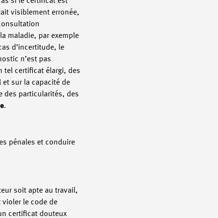
 si le certificat est
était visiblement erronée,
consultation
la maladie, par exemple
as d’incertitude, le
nostic n’est pas
el certificat élargi, des
 et sur la capacité de
e des particularités, des
e
.
ces pénales et conduire
ur soit apte au travail,
violer le code de
n certificat douteux