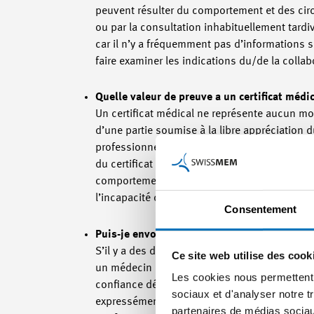
peuvent résulter du comportement et des circ
ou par la consultation inhabituellement tardi
car il n’y a fréquemment pas d’informations su
faire examiner les indications du/de la colla
Quelle valeur de preuve a un certificat médi
Un certificat médical ne représente aucun mo
d’une partie soumise à la libre appréciation du
professionnel. Le tribunal décide cependant, a
du certificat médical sont crédibles. Le caract
comportement du travailleur pendant la préten
l’incapacité de travail soulèvent le doute.
Consentement
Puis-je envoyer le/la collaborateur/rice ch
S’il y a des doutes sur l’incapacité de trava
Ce site web utilise des cook
un médecin qu’il aura désigné. Les frais pour
Les cookies nous permettent d
confiance découle du
devoir de fidélité du/d
sociaux et d'analyser notre t
expressément une réglementation corresponda
partenaires de médias sociaux