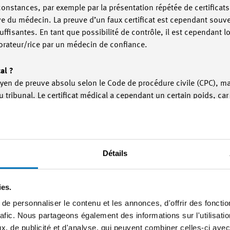
onstances, par exemple par la présentation répétée de certificats
ve du médecin. La preuve d’un faux certificat est cependant souven
ffisantes. En tant que possibilité de contrôle, il est cependant l
borateur/rice par un médecin de confiance.
cal ?
yen de preuve absolu selon le Code de procédure civile (CPC), ma
 tribunal. Le certificat médical a cependant un certain poids, car i
près libre appréciation des preuves, si les déclarations du travai
ère de preuve d’un certificat médical peut en particulier être mis 
due incapacité de travail paraît contradictoire ou si certaines c
Détails
ez un médecin de confiance ?
il d’un/e collaborateur/rice, l’employeur peut ordonner une consul
ies.
 cette consultation sont supportés par l’employeur. Le droit de r
e personnaliser le contenu et les annonces, d'offrir des fonctio
e la collaborateur/rice
. Pour éviter des malentendus, il est reco
rafic. Nous partageons également des informations sur l'utilisati
nte dans le règlement du personnel. Il faut noter en l’occurren
, de publicité et d'analyse, qui peuvent combiner celles-ci avec