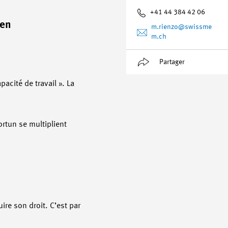
+41 44 384 42 06
 en
m.rienzo
@swissme
m.ch
Partager
cité de travail ». La
rtun se multiplient
ire son droit. C’est par