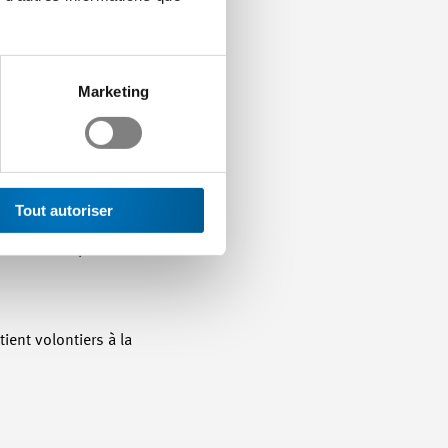
Il peut uniquement
original, il est la
r/rice. Si en revanche le
ltation pour exiger
Marketing
t en général de clarifier
 Ce/cette
Tout autoriser
e de la validité du
nt avait été prononcé au
tient volontiers à la