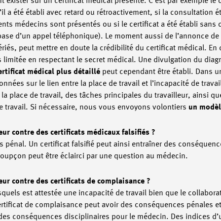
exister sur un certificat médical présenté. C’est par exemple le cas
’il a été établi avec retard ou rétroactivement, si la consultation 
nts médecins sont présentés ou si le certificat a été établi sans 
base d’un appel téléphonique). Le moment aussi de l’annonce de 
és, peut mettre en doute la crédibilité du certificat médical. En c
limitée en respectant le secret médical. Une divulgation du diag
ertificat médical plus détaillé
peut cependant être établi. Dans un t
ées sur le lien entre la place de travail et l’incapacité de travail
la place de travail, des tâches principales du travailleur, ainsi qu
de travail. Si nécessaire, nous vous envoyons volontiers
un modèl
r contre des certificats médicaux falsifiés ?
s pénal. Un certificat falsifié peut ainsi entraîner des conséquen
 soupçon peut être éclairci par une question au médecin.
ur contre des certificats de complaisance ?
quels est attestée une incapacité de travail bien que le collaborate
rtificat de complaisance peut avoir des conséquences pénales et 
 des conséquences disciplinaires pour le médecin. Des indices d’u