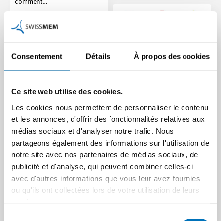
comment…
Article | 06.07.2026
Consentement
Détails
À propos des cookies
Ce site web utilise des cookies.
Les cookies nous permettent de personnaliser le contenu
La religion au travail :
et les annonces, d'offrir des fonctionnalités relatives aux
prière, jeûne, port du
médias sociaux et d'analyser notre trafic. Nous
voile et plus encore
partageons également des informations sur l'utilisation de
Déclenchement d’une
notre site avec nos partenaires de médias sociaux, de
La diversité croissante des
guerre – collaborateurs
publicité et d'analyse, qui peuvent combiner celles-ci
croyances religieuses
et collaboratrices
avec d'autres informations que vous leur avez fournies
soulève de plus en plus de
bloqués à l’étranger
ou qu'ils ont collectées lors de votre utilisation de leurs
questions concernant la…
services.
En raison de la guerre en Iran
Article | 14.04.2026
et de la fermeture de
Sélection