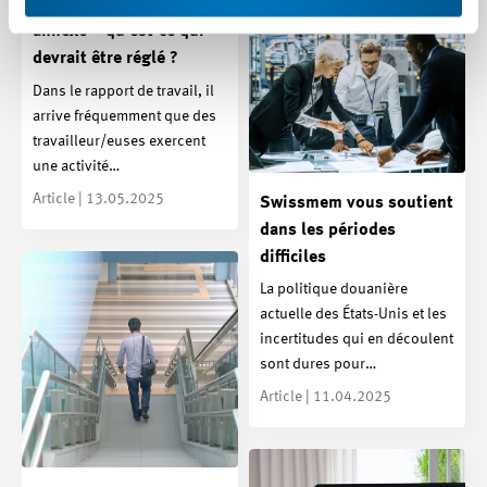
Activité (lucrative)
annexe – qu’est-ce qui
devrait être réglé ?
Dans le rapport de travail, il
arrive fréquemment que des
travailleur/euses exercent
une activité…
Article | 13.05.2025
Swissmem vous soutient
dans les périodes
difficiles
La politique douanière
actuelle des États-Unis et les
incertitudes qui en découlent
sont dures pour…
Article | 11.04.2025