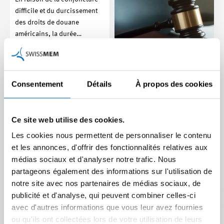
difficile et du durcissement
des droits de douane
américains, la durée…
Article | 28.10.2025
Consentement
Détails
À propos des cookies
Certificat de travail
véridique et bienveillant
Ce site web utilise des cookies.
Lors de l’établissement d’un
Les cookies nous permettent de personnaliser le contenu
certificat de travail, la
et les annonces, d'offrir des fonctionnalités relatives aux
question se pose de savoir
médias sociaux et d'analyser notre trafic. Nous
dans quelle mesure…
partageons également des informations sur l'utilisation de
Article | 01.09.2025
notre site avec nos partenaires de médias sociaux, de
Relativisation de la
publicité et d'analyse, qui peuvent combiner celles-ci
liberté de congé en cas
avec d'autres informations que vous leur avez fournies
de collaborateurs et
ou qu'ils ont collectées lors de votre utilisation de leurs