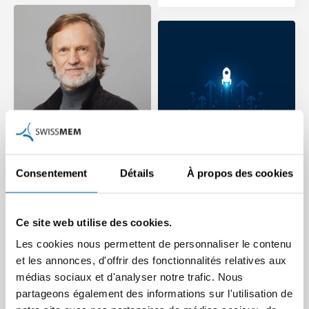
La force d’innovation de
Consentement
Détails
À propos des cookies
Promotion de
l’industrie suisse sous
l’innovation 2026 : le
pression
navigateur pour les
La force d’innovation des
Ce site web utilise des cookies.
entreprises industrielles
industries high-tech revêt
Les cookies nous permettent de personnaliser le contenu
une importance capitale pour
Quels instruments de
et les annonces, d'offrir des fonctionnalités relatives aux
la création de…
promotion ont le plus grand
médias sociaux et d'analyser notre trafic. Nous
effet de levier à quelle phase
Article | 02.02.2026
partageons également des informations sur l'utilisation de
? Notre navigateur…