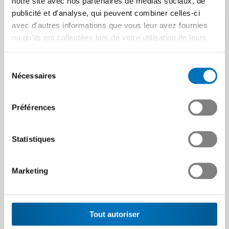
notre site avec nos partenaires de médias sociaux, de
Article | 02.02.2026
publicité et d'analyse, qui peuvent combiner celles-ci
avec d'autres informations que vous leur avez fournies
ou qu'ils ont collectées lors de votre utilisation de leurs
services.
Sélection
Nécessaires
du
consentement
Préférences
« L’industrie européenne
des machines risque de
Statistiques
« Nous aimerions
suivre la même voie que
recevoir des tâches
l’industrie automobile. »
Marketing
concrètes de l’industrie
Dans cette interview,
»
Christoph Plüss, CTO chez
United Machining Solutions,
L’utilisation de l’IA, des
explique pourquoi…
jumeaux numériques et de
Tout autoriser
l’apprentissage automatique
Article | 19.01.2026