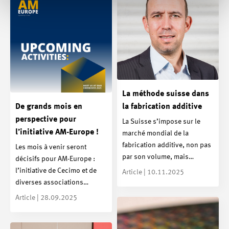
La méthode suisse dans
De grands mois en
la fabrication additive
perspective pour
La Suisse s’impose sur le
l’initiative AM-Europe !
marché mondial de la
fabrication additive, non pas
Les mois à venir seront
par son volume, mais…
décisifs pour AM-Europe :
l’initiative de Cecimo et de
Article | 10.11.2025
diverses associations…
Article | 28.09.2025