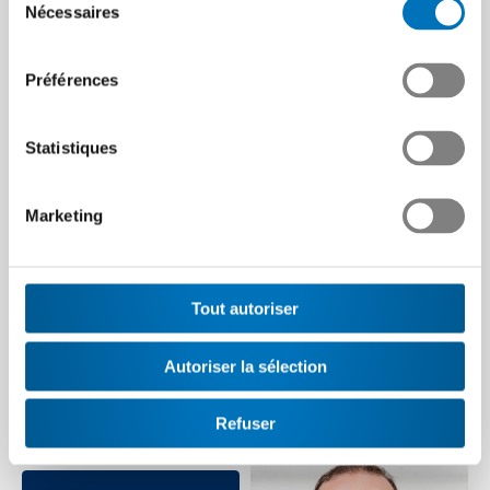
Nécessaires
du
consentement
Préférences
Statistiques
Zoom sur le secteur des
« L’industrie européenne
semi-conducteurs :
des machines risque de
Marketing
succès du Swiss
suivre la même voie que
Semiconductor Day à
l’industrie automobile. »
Neuchâtel
Dans cette interview,
Tout autoriser
Christoph Plüss, CTO chez
Salle comble, intervenants de
United Machining Solutions,
haut niveau et débats animés
explique pourquoi…
sur les stratégies, les
Autoriser la sélection
innovations et…
Article | 19.01.2026
Article | 31.03.2026
Refuser