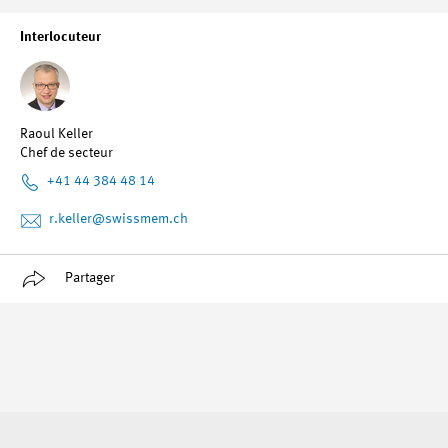
Interlocuteur
Raoul Keller
Chef de secteur
+41 44 384 48 14
r.keller
@swissmem.ch
Partager