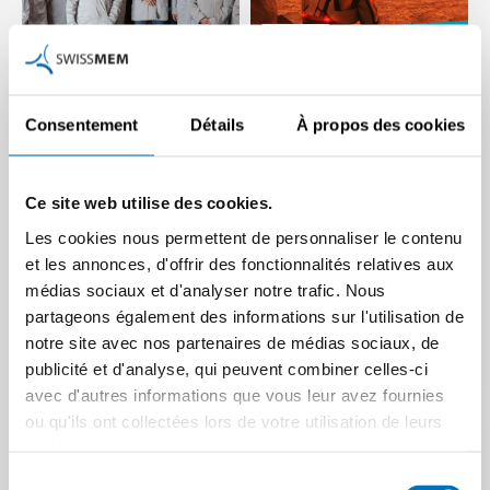
Une première année sur
Consentement
Détails
À propos des cookies
les chapeaux de roue
« La photonique peut
pour le secteur
même remplacer
industriel « Medical
l’expérimentation
Ce site web utilise des cookies.
Manufacturing »
animale »
Les cookies nous permettent de personnaliser le contenu
Le secteur industriel «
La photonique fait depuis
et les annonces, d'offrir des fonctionnalités relatives aux
Medical Manufacturing » peut
longtemps partie de notre
médias sociaux et d'analyser notre trafic. Nous
se prévaloir d’une première
quotidien, du smartphone
partageons également des informations sur l'utilisation de
année réussie, au…
aux technologies…
notre site avec nos partenaires de médias sociaux, de
Article | 26.05.2026
Article | 14.04.2026
publicité et d'analyse, qui peuvent combiner celles-ci
avec d'autres informations que vous leur avez fournies
ou qu'ils ont collectées lors de votre utilisation de leurs
services.
Sélection