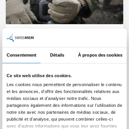
La révision de la LFMG renforce la sécurité et
l’industrie
Le Conseil des États a adopté la révision de la loi sur le matériel
Consentement
Détails
À propos des cookies
de guerre, permettant ainsi la…
Article | 04.12.2025
Ce site web utilise des cookies.
Les cookies nous permettent de personnaliser le contenu
et les annonces, d'offrir des fonctionnalités relatives aux
médias sociaux et d'analyser notre trafic. Nous
partageons également des informations sur l'utilisation de
notre site avec nos partenaires de médias sociaux, de
publicité et d'analyse, qui peuvent combiner celles-ci
avec d'autres informations que vous leur avez fournies