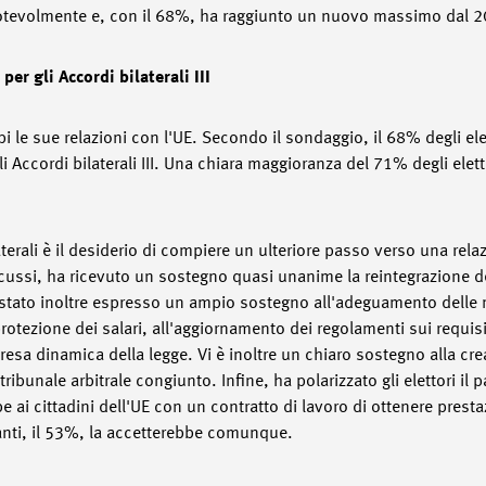
 notevolmente e, con il 68%, ha raggiunto un nuovo massimo dal 
r gli Accordi bilaterali III
ppi le sue relazioni con l'UE. Secondo il sondaggio, il 68% degli ele
 Accordi bilaterali III. Una chiara maggioranza del 71% degli elett
terali è il desiderio di compiere un ulteriore passo verso una relaz
 discussi, ha ricevuto un sostegno quasi unanime la reintegrazione d
 stato inoltre espresso un ampio sostegno all'adeguamento delle 
tezione dei salari, all'aggiornamento dei regolamenti sui requisit
ripresa dinamica della legge. Vi è inoltre un chiaro sostegno alla cr
unale arbitrale congiunto. Infine, ha polarizzato gli elettori il pa
 ai cittadini dell'UE con un contratto di lavoro di ottenere presta
anti, il 53%, la accetterebbe comunque.