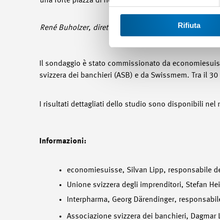
una forte piazza di ricerca e farmaceutica in Svizzer
Rifiuta
René Buholzer, direttore e delegato del Comitato di I
Il sondaggio è stato commissionato da economiesuisse
svizzera dei banchieri (ASB) e da Swissmem. Tra il 30 
I risultati dettagliati dello studio sono disponibili ne
Informazioni:
economiesuisse, Silvan Lipp, responsabile 
Unione svizzera degli imprenditori, Stefan H
Interpharma, Georg Därendinger, responsabi
Associazione svizzera dei banchieri, Dagmar