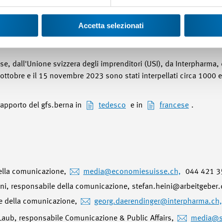
a. Esiste un ampio sostegno politico per un rapido avanzamento dei
Accetta selezionati
nterpharma
, dall'Unione svizzera degli imprenditori (USI), da Interpharma, 
ottobre e il 15 novembre 2023 sono stati interpellati circa 1000 el
l rapporto del gfs.berna in
tedesco
e in
francese
.
della comunicazione,
media@economiesuisse.ch,
044 421 3
eini, responsabile della comunicazione, stefan.heini@arbeitgeber
le della comunicazione,
georg.daerendinger
@interpharma.ch,
 Laub, responsabile Comunicazione & Public Affairs,
media
@s