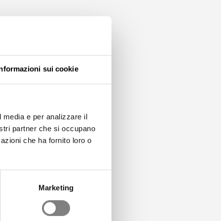
chetto di accordi. Ciò
zzere in tutti i settori,
Informazioni sui cookie
azione. Le crescenti
l media e per analizzare il
zzera. La creazione di
nostri partner che si occupano
ono. È quindi necessario
azioni che ha fornito loro o
Marketing
 e che la reintegrazione
iaro impegno a favore di