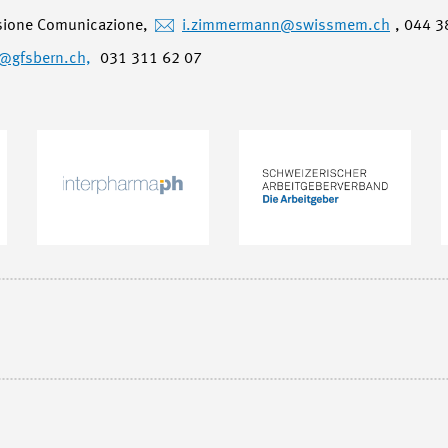
sione Comunicazione,
i.zimmermann
@swissmem.ch
, 044 3
@gfsbern.ch,
031 311 62 07