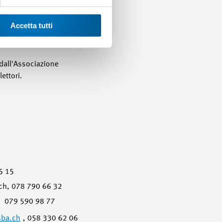
 negoziati con l'UE.»
Accetta tutti
dall'Associazione
ettori.
5 15
.ch, 078 790 66 32
079 590 98 77
ba.ch
, 058 330 62 06