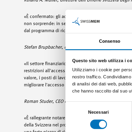
Roland A. Müller, direttore dell’Unione svizzera degli 
«È confermato: gli accordi bilaterali godono di un amp
non sorprende: in seguito ai colloqui esplorativi, sono
dal programma di ricerca Horizon Europa alla sicurezz
Consenso
Stefan Brupbacher, direttore di Swissmem
Questo sito web utilizza i c
«Il settore finanziario sostiene gli Accordi bilaterali
Utilizziamo i cookie per perso
restrizioni all'accesso ai mercati dell'UE impediscono 
nostro traffico. Condividiamo 
valore, i posti di lavoro e il gettito fiscale generati 
di analisi dei dati web, pubbl
migliorare l'accesso al mercato a lungo termine. A tal
che hanno raccolto dal suo uti
Roman Studer, CEO dell’Associazione svizzera dei ban
Selezione
del
Necessari
«È rallegrante notare che più di due terzi della popola
consenso
della Svizzera nel programma di ricerca dell'UE Horizo