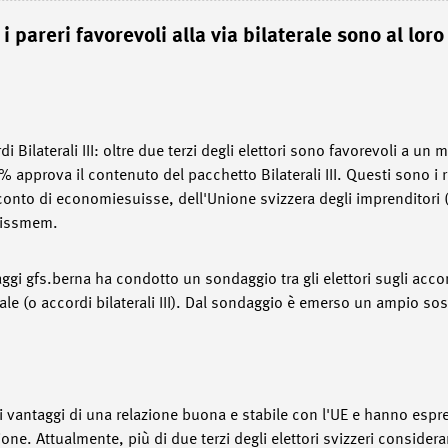
pareri favorevoli alla via bilaterale sono al loro
di Bilaterali III: oltre due terzi degli elettori sono favorevoli a u
0% approva il contenuto del pacchetto Bilaterali III. Questi sono i 
onto di economiesuisse, dell'Unione svizzera degli imprenditori (
Swissmem.
i gfs.berna ha condotto un sondaggio tra gli elettori sugli accordi
rale (o accordi bilaterali III). Dal sondaggio è emerso un ampio sost
to i vantaggi di una relazione buona e stabile con l'UE e hanno esp
ne. Attualmente, più di due terzi degli elettori svizzeri considera