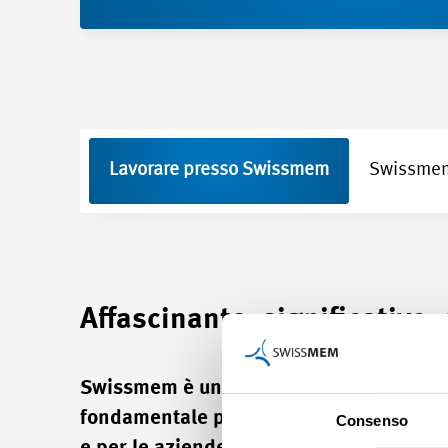
Lavorare presso Swissmem
Swissmem 
Affascinante, significativo,
Swissmem è un organismo di consulenza e
fondamentale per il suo successo. L'obiet
Consenso