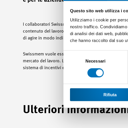
e per le aziende associate, agendo con p
Questo sito web utilizza i c
Utilizziamo i cookie per perso
I collaboratori Swissmem sono molto motivati ad impegn
nostro traffico. Condividiamo 
contenuto del lavoro è stimolante e sempre di grande a
di analisi dei dati web, pubbl
di agire in modo indipendente.
che hanno raccolto dal suo uti
Selezione
Swissmem vuole essere un
datore di lavoro attrattivo
del
Necessari
mercato del lavoro. L'organizzazione coltiva una ges
consenso
sistema di incentivi e remunerazioni al passo coi tempi
Rifiuta
Ulteriori informazion