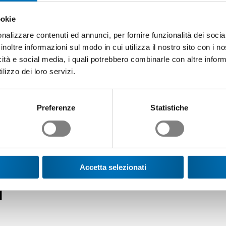
assione, impegno e con azioni basate sui fatti.
ookie
nalizzare contenuti ed annunci, per fornire funzionalità dei socia
arsi a favore della piazza industriale svizzera e delle singole az
inoltre informazioni sul modo in cui utilizza il nostro sito con i 
ttualità. In generale, i compiti offrono l'opportunità di assumersi
icità e social media, i quali potrebbero combinarle con altre inform
lizzo dei loro servizi.
, per poter mantenere i migliori performer e attirare nuovi collabora
Preferenze
Statistiche
tione e una cultura aziendale decisamente aperta e moderna con ge
 completa il profilo del datore di lavoro.
Accetta selezionati
i