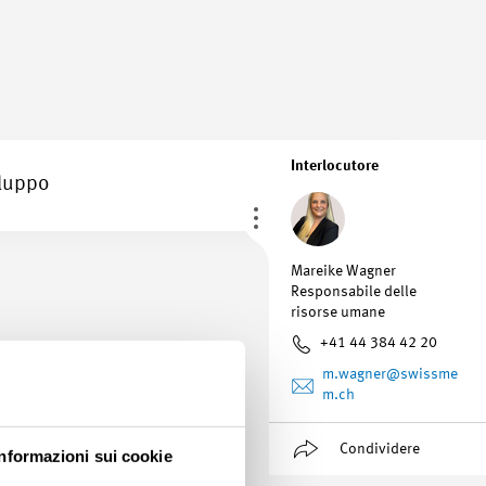
Interlocutore
iluppo
Mareike Wagner
Responsabile delle
risorse umane
+41 44 384 42 20
m.wagner
@swissme
m.ch
Condividere
triale
Informazioni sui cookie