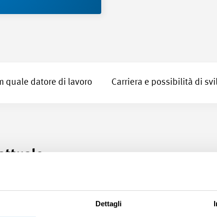
quale datore di lavoro
Carriera e possibilità di sv
 attuale
 di servizi. La qualità dei suoi dipendenti è
tivo è di creare la differenza per la piazza indus
Dettagli