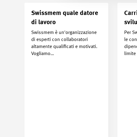
Swissmem quale datore
Carr
di lavoro
svil
Swissmem è un'organizzazione
Per S
di esperti con collaboratori
le co
altamente qualificati e motivati.
dipend
Vogliamo…
limite