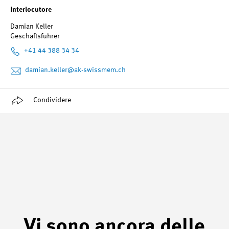
Interlocutore
Damian Keller
Geschäftsführer
+41 44 388 34 34
damian.keller
@ak-swissmem.ch
Condividere
Vi sono ancora delle