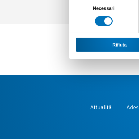
Selezione
del
Necessari
consenso
Rifiuta
Attualità
Ades