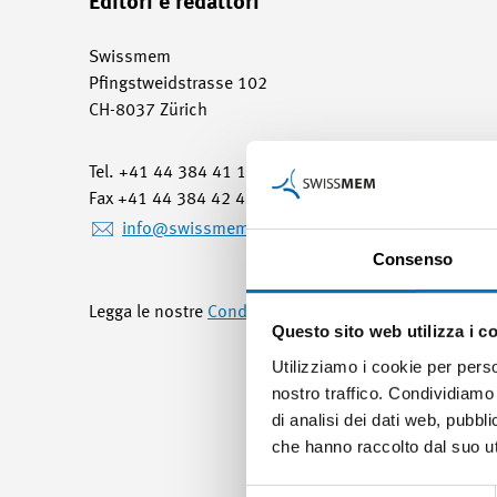
Editori e redattori
Swissmem
Pfingstweidstrasse 102
CH-8037 Zürich
Tel. +41 44 384 41 11
Fax +41 44 384 42 42
info
@swissmem.ch
Consenso
Legga le nostre
Condizioni d'uso e l'Informativa sulla
Questo sito web utilizza i c
Utilizziamo i cookie per perso
nostro traffico. Condividiamo 
di analisi dei dati web, pubbl
che hanno raccolto dal suo uti