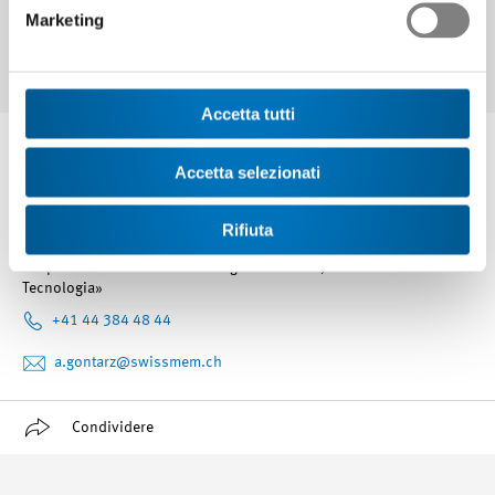
Marketing
Accetta tutti
Interlocutore
Accetta selezionati
Rifiuta
Dr. Adam Gontarz
Responsabile del divisione «Digitalizzazione, Innovazione e
Tecnologia»
+41 44 384 48 44
a.gontarz
@swissmem.ch
Condividere