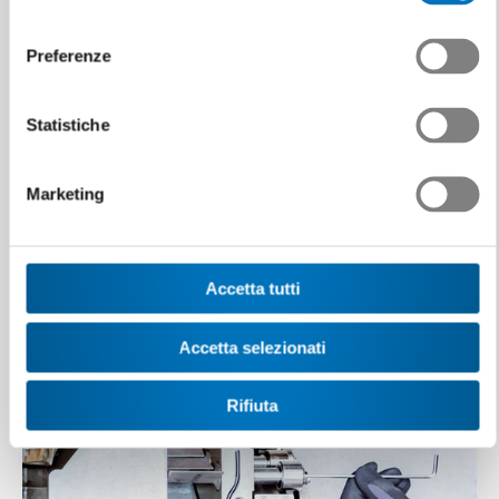
consenso
Impegno
Preferenze
Swissmem è un’organizzazione di esperti. Oltre all’attività di
consulenza, l’associazione si occupa…
Statistiche
Marketing
Accetta tutti
Accetta selezionati
Rifiuta