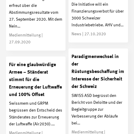
Die Initiative will ein
erfreut über die
Finanzierungsverbot für über
Abstimmungsresultate vom
3000 Schweizer
27. September 2020. Mit dem
Industriebetriebe. AHV und…
Nein…
News | 27.10.2020
Medienmitteilung |
27.09.2020
Paradigmenwechsel in
der
Für eine glaubwürdige
Rüstungsbeschaffung im
Armee – Ständerat
Interesse der Sicherheit
stimmt für die
der Schweiz
Erneuerung der Luftwaffe
und 100% Offset
SWISS ASD begrüsst den
Bericht von Deloitte und der
Swissmem und GRPM
Begleitgruppe zur
begrüssen den Entscheid des
Verbesserung der Abläufe
Ständerates zur Erneuerung
bei…
der Luftwaffe (Air2030).…
Medienmitteilung |
Medienmitteilung |