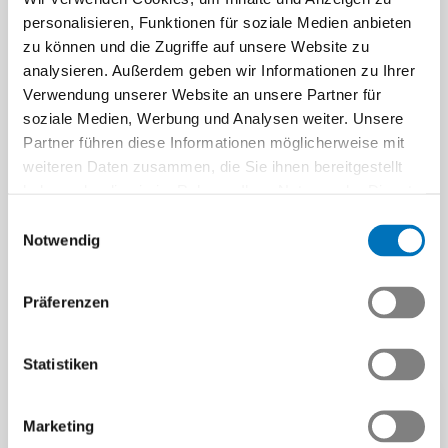
personalisieren, Funktionen für soziale Medien anbieten
zu können und die Zugriffe auf unsere Website zu
analysieren. Außerdem geben wir Informationen zu Ihrer
Verwendung unserer Website an unsere Partner für
soziale Medien, Werbung und Analysen weiter. Unsere
Partner führen diese Informationen möglicherweise mit
Ohne Rüstungsindustrie
weiteren Daten zusammen, die Sie ihnen bereitgestellt
keine Sicherheit
haben oder die sie im Rahmen Ihrer Nutzung der Dienste
Rüstungsexporte an
gesammelt haben.
Einwilligungsauswahl
Partnerstaaten sichern
Notwendig
Industrie – und damit auch
die Sicherheit der Schweiz.
Präferenzen
Medienmitteilung |
11.06.2025
Statistiken
Marketing