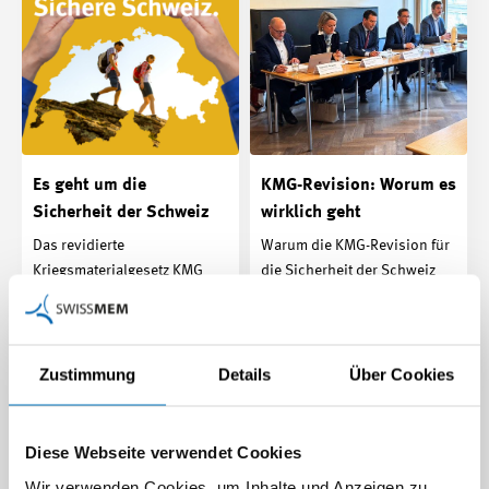
Es geht um die
KMG-Revision: Worum es
Sicherheit der Schweiz
wirklich geht
Das revidierte
Warum die KMG-Revision für
Kriegsmaterialgesetz KMG
die Sicherheit der Schweiz
regelt Exporte
zentral ist – und was der
verantwortungsvoll.
Nationalrat in der…
Beitrag | 02.12.2025
Beitrag | 20.11.2025
Zustimmung
Details
Über Cookies
Diese Webseite verwendet Cookies
Wir verwenden Cookies, um Inhalte und Anzeigen zu