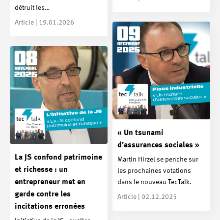
détruit les…
Article | 19.01.2026
« Un tsunami
d’assurances sociales »
La JS confond patrimoine
Martin Hirzel se penche sur
et richesse : un
les prochaines votations
entrepreneur met en
dans le nouveau TecTalk.
garde contre les
Article | 02.12.2025
incitations erronées