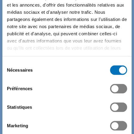
et les annonces, d'offrir des fonctionnalités relatives aux
médias sociaux et d'analyser notre trafic. Nous
Réflexions sur l’avenir
partageons également des informations sur l'utilisation de
notre site avec nos partenaires de médias sociaux, de
publicité et d'analyse, qui peuvent combiner celles-ci
avec d'autres informations que vous leur avez fournies
ou qu'ils ont collectées lors de votre utilisation de leurs
TecTalk, c’est le nouveau podcast et vidéocast de
services.
l’industrie tech suisse : des innovations, des solutions et
des perspectives d’avenir pour toutes et tous. Apprends-
Sélection
en davantage sur la technologie durable, les
Nécessaires
du
apprentissages, les innovations et les gens qui mettent
consentement
leur passion au service d’un monde meilleur.
Préférences
TecTalk donne la parole à des CEO et à des apprenti/es, à
Statistiques
des inventeurs et à des travailleuses, à des politiciens et à
des influenceuses pour évoquer les possibilités des
évolutions technologiques, les offres de formation et, bien
Marketing
entendu, les défis politiques qui nous accompagnent