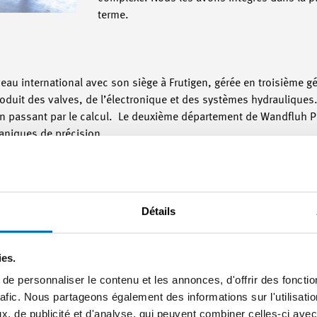
terme.
eau international avec son siège à Frutigen, gérée en troisième g
duit des valves, de l’électronique et des systèmes hydrauliques. 
 en passant par le calcul. Le deuxième département de Wandfluh 
aniques de précision.
Détails
mes de la numérisation
ies.
e personnaliser le contenu et les annonces, d'offrir des fonctio
rafic. Nous partageons également des informations sur l'utilisati
, de publicité et d'analyse, qui peuvent combiner celles-ci avec