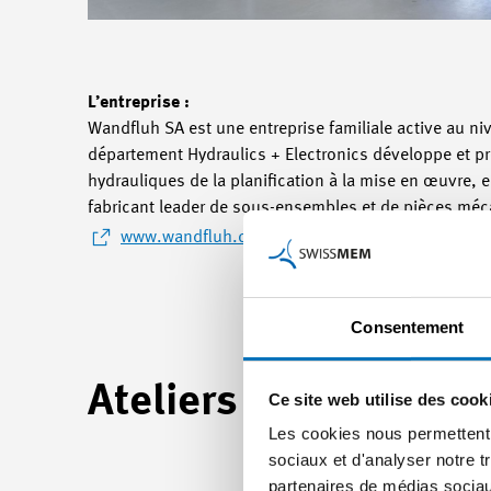
L’entreprise :
Wandfluh SA est une entreprise familiale active au niv
département Hydraulics + Electronics développe et pro
hydrauliques de la planification à la mise en œuvre,
fabricant leader de sous-ensembles et de pièces méc
www.wandfluh.com
Consentement
Ateliers sur les thè
Ce site web utilise des cook
Les cookies nous permettent d
sociaux et d'analyser notre t
partenaires de médias sociaux