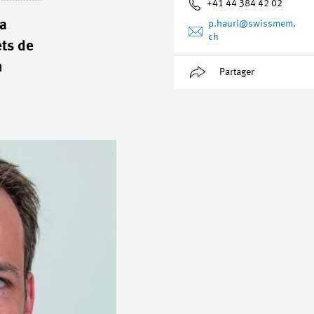
+41 44 384 42 02
 a
p.hauri
@swissmem.
ch
ets de
n
Partager