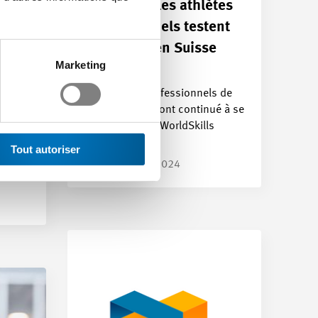
supérieur : les athlètes
eau
professionnels testent
tes
leur forme en Suisse
ent
Marketing
romande
e
Les athlètes professionnels de
l’industrie tech ont continué à se
rapprocher des WorldSkills
s de
2024,…
é à se
Tout autoriser
s2024,
Article | 03.05.2024