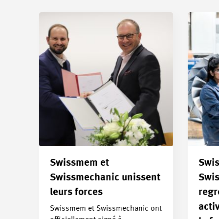
Swissmem et
Swi
Swissmechanic unissent
Swi
leurs forces
regr
acti
Swissmem et Swissmechanic ont