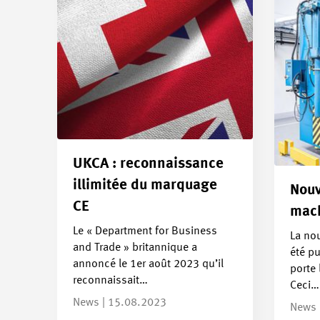
UKCA : reconnaissance
illimitée du marquage
Nouv
CE
mach
Le « Department for Business
La nou
and Trade » britannique a
été pu
annoncé le 1er août 2023 qu’il
porte
reconnaissait…
Ceci…
News | 15.08.2023
News 