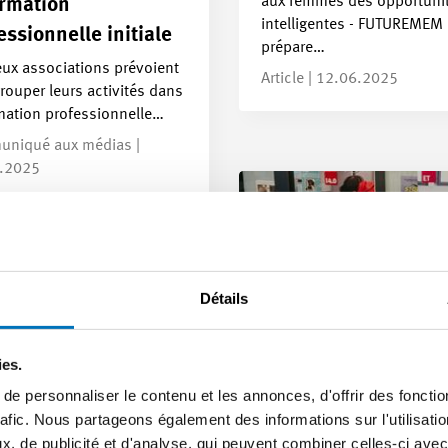
aux femmes des opportuni
ormation
intelligentes - FUTUREMEM 
essionnelle initiale
prépare…
eux associations prévoient
Article | 12.06.2025
rouper leurs activités dans
rmation professionnelle…
niqué aux médias |
.2025
Détails
ies.
e personnaliser le contenu et les annonces, d'offrir des fonctio
rafic. Nous partageons également des informations sur l'utilisati
, de publicité et d'analyse, qui peuvent combiner celles-ci avec