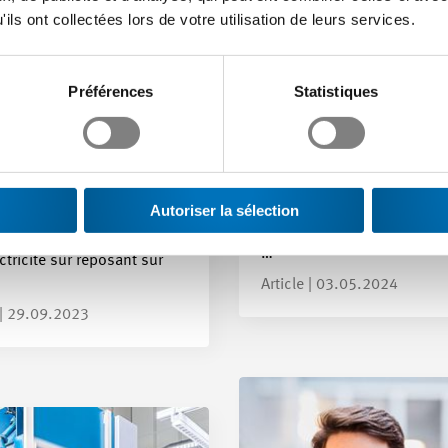
ils ont collectées lors de votre utilisation de leurs services.
En route vers le niv
supérieur : les athlè
professionnels test
Préférences
Statistiques
 modificateur unique
leur forme en Suiss
e étape nécessaire
romande
 insuffisante
Les athlètes professionnel
l’industrie tech ont continu
Autoriser la sélection
fait. La « Loi fédérale
rapprocher des WorldSkill
ive à un approvisionnement
…
ctricité sûr reposant sur
Article | 03.05.2024
| 29.09.2023