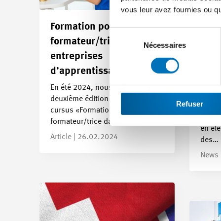
vous leur avez fournies ou qu'
Formation pour
Sélection
formateur/trice dans les
du
Nécessaires
entreprises
consentement
Acte
d’apprentissage
: un
En été 2024, nous lancerons la
mais
deuxième édition de notre
Refuser
C’est 
cursus «Formation pour
relat
formateur/trice dans…
en éle
Article | 26.02.2024
des…
News 