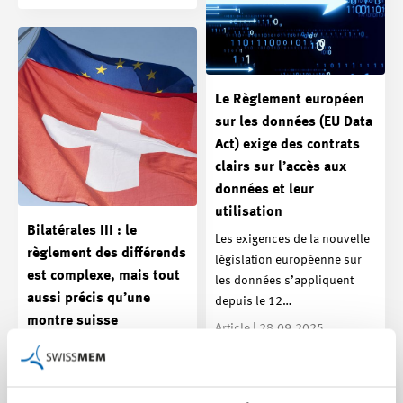
Le Règlement européen
sur les données (EU Data
Act) exige des contrats
clairs sur l’accès aux
données et leur
utilisation
Bilatérales III : le
Les exigences de la nouvelle
règlement des différends
législation européenne sur
est complexe, mais tout
les données s’appliquent
aussi précis qu’une
depuis le 12…
montre suisse
Article | 28.09.2025
Après un examen approfondi,
Swissmem soutient le paquet
d’accords des Bilatérales III :