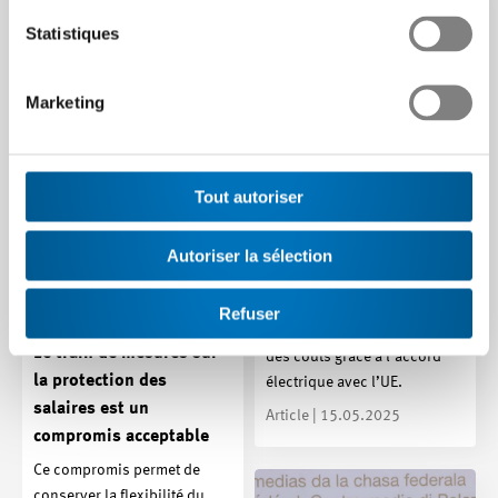
salaires !
Statistiques
Article | 13.06.2025
Marketing
Tout autoriser
Accord sur l’électricité
Autoriser la sélection
avec l’UE
Plus de sécurité,
Refuser
d’innovation et de stabilité
Le train de mesures sur
des coûts grâce à l’accord
la protection des
électrique avec l’UE.
salaires est un
Article | 15.05.2025
compromis acceptable
Ce compromis permet de
conserver la flexibilité du