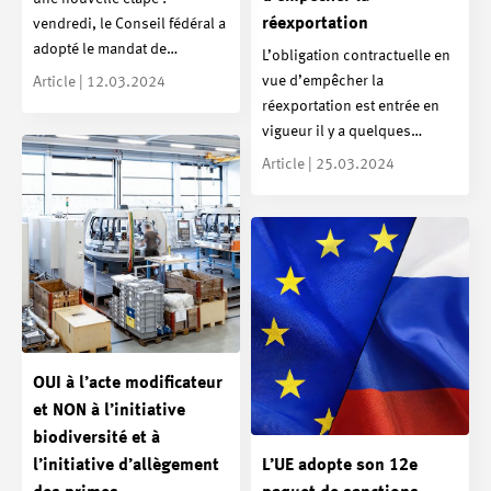
réexportation
vendredi, le Conseil fédéral a
adopté le mandat de…
L’obligation contractuelle en
vue d’empêcher la
Article | 12.03.2024
réexportation est entrée en
vigueur il y a quelques…
Article | 25.03.2024
OUI à l’acte modificateur
et NON à l’initiative
biodiversité et à
l’initiative d’allègement
L’UE adopte son 12e