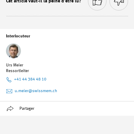
Cet article vaut-il la peine d'être lu?
Interlocuteur
Urs Meier
Ressortleiter
+41 44 384 48 10
u.meier
@swissmem.ch
Partager