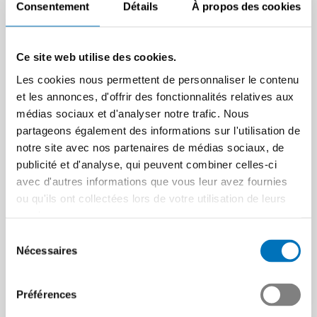
Consentement
Détails
À propos des cookies
ainsi en a…
Article | 07.07.2025
Ce site web utilise des cookies.
Les cookies nous permettent de personnaliser le contenu
et les annonces, d'offrir des fonctionnalités relatives aux
médias sociaux et d'analyser notre trafic. Nous
partageons également des informations sur l'utilisation de
Swissmem soutient les
notre site avec nos partenaires de médias sociaux, de
Bilatérales III – mais
publicité et d'analyse, qui peuvent combiner celles-ci
avec des réserves
avec d'autres informations que vous leur avez fournies
Accès au marché européen,
ou qu'ils ont collectées lors de votre utilisation de leurs
recherche, électricité :
services.
Les Bilatérales III ont
Swissmem dit oui à condition
Sélection
franchi une nouvelle
de préserver le…
Nécessaires
du
étape
Communiqué aux médias |
consentement
Désormais, il ne faut pas de
26.06.2025
Préférences
nouveaux obstacles au
niveau de la protection des