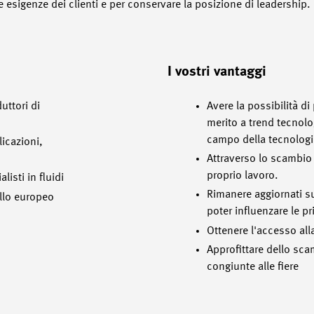
te esigenze dei clienti e per conservare la posizione di leadership.
I vostri vantaggi
uttori di
Avere la possibilità di
merito a trend tecnolog
campo della tecnologia
licazioni,
Attraverso lo scambio d
proprio lavoro.
isti in fluidi
Rimanere aggiornati s
llo europeo
poter influenzare le pri
Ottenere l'accesso alla
Approfittare dello scam
congiunte alle fiere