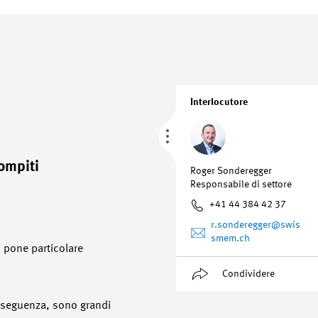
Interlocutore
Compiti
Roger Sonderegger
Responsabile di settore
+41 44 384 42 37
r.sonderegger
@swis
smem.ch
 pone particolare
Condividere
onseguenza, sono grandi