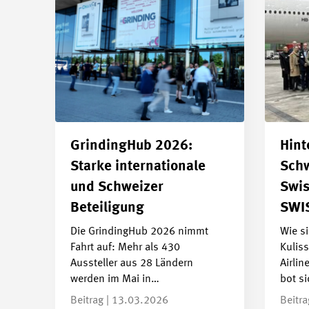
GrindingHub 2026:
Hint
Starke internationale
Schw
und Schweizer
Swis
Beteiligung
SWI
Die GrindingHub 2026 nimmt
Wie si
Fahrt auf: Mehr als 430
Kuliss
Aussteller aus 28 Ländern
Airlin
werden im Mai in…
bot s
Beitrag | 13.03.2026
Beitr