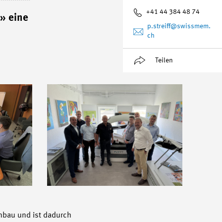
+41 44 384 48 74
» eine
p.streiff
@swissmem.
ch
Teilen
nbau und ist dadurch