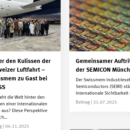
er den Kulissen der
Gemeinsamer Auftrit
eizer Luftfahrt –
der SEMICON Münc
smem zu Gast bei
Der Swissmem-Industriese
Semiconductors (SEMI) stär
SS
internationale Sichtbarkeit
eht die Welt hinter den
Beitrag | 31.07.2025
en einer internationalen
e aus? Diese Perspektive
ich…
ag | 04.11.2025