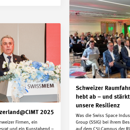
Schweizer Raumfahr
hebt ab – und stärkt
unsere Resilienz
tzerland@CIMT 2025
Was die Swiss Space Indus
hweizer Firmen, ein
Group (SSIG) bei ihrem Be
srat und ein Kunstabend –
auf dem C5I-Campus der R