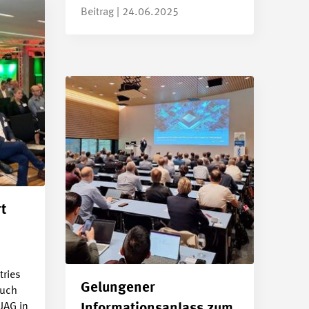
Beitrag | 24.06.2025
t
tries
Gelungener
such
UAG in
Informationsanlass zum