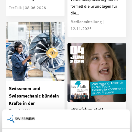
formell die Grundlagen für
TecTalk | 08.06.2026
die…
Medienmitteilung |
12.11.2025
Swissmem und
Swissmechanic bündeln
Kräfte in der
«Köpfchen statt
Berufsbildung
Muskelkraft»
Die beiden Verbände planen
Technische Berufe bieten
Zusammenlegung ihrer