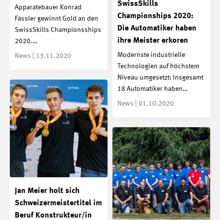
SwissSkills
Apparatebauer Konrad
Championships 2020:
Fässler gewinnt Gold an den
Die Automatiker haben
SwissSkills Championsships
ihre Meister erkoren
2020.…
Modernste industrielle
News | 13.11.2020
Technologien auf höchstem
Niveau umgesetzt: Insgesamt
18 Automatiker haben…
News | 01.10.2020
Jan Meier holt sich
Schweizermeistertitel im
Beruf Konstrukteur/in