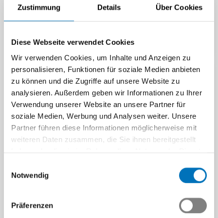
Frauen smarte Chancen –
nationalen Aktivitäten in der
Zustimmung
Details
Über Cookies
FUTUREMEM macht sie fit für
beruflichen…
die Zukunft.
Medienmitteilung |
TecTalk | 12.06.2025
02.09.2025
Diese Webseite verwendet Cookies
Wir verwenden Cookies, um Inhalte und Anzeigen zu
personalisieren, Funktionen für soziale Medien anbieten
zu können und die Zugriffe auf unsere Website zu
analysieren. Außerdem geben wir Informationen zu Ihrer
Verwendung unserer Website an unsere Partner für
soziale Medien, Werbung und Analysen weiter. Unsere
Partner führen diese Informationen möglicherweise mit
weiteren Daten zusammen, die Sie ihnen bereitgestellt
haben oder die sie im Rahmen Ihrer Nutzung der Dienste
gesammelt haben.
Einwilligungsauswahl
Berufsathleten testen
Berufsathleten testen
Notwendig
ihren Formstand in der
ihren Formstand in der
Romandie
Romandie
Präferenzen
Die Berufs-Athleten der Tech-
Die Berufs-Athleten der Tech-