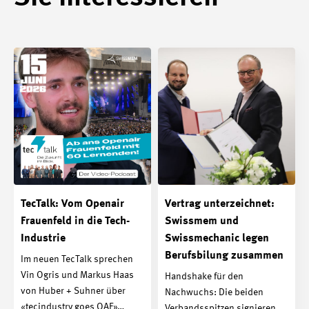
TecTalk: Vom Openair
Vertrag unterzeichnet:
Frauenfeld in die Tech-
Swissmem und
Industrie
Swissmechanic legen
Berufsbilung zusammen
Im neuen TecTalk sprechen
Vin Ogris und Markus Haas
Handshake für den
von Huber + Suhner über
Nachwuchs: Die beiden
«tecindustry goes OAF»…
Verbandsspitzen signieren