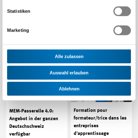
Industrie haben sich Ende
Industrie haben sich Ende
April nicht nur geografisch,
April nicht nur geografisch,
Statistiken
sondern auch…
sondern auch…
Beitrag | 03.05.2024
Beitrag | 03.05.2024
Marketing
Alle zulassen
Auswahl erlauben
Ablehnen
Formation pour
MEM-Passerelle 4.0:
formateur/trice dans les
Angebot in der ganzen
entreprises
Deutschschweiz
d’apprentissage
verfügbar