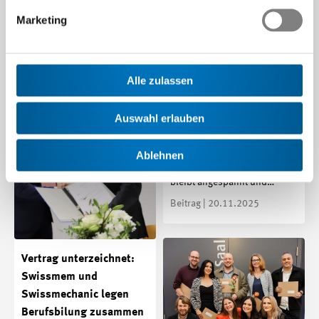
Martin Hirzel schaut im
Marketing
neuen TecTalk auf kommende
Abstimmungen.
Beitrag | 27.11.2025
Alle zulassen
Keine Trendwende in
Sicht
Auswahl erlauben
Die konjunkturelle
Entwicklung zeigt: Die Lage
Ablehnen
der Schweizer Tech-Industrie
bleibt angespannt und…
Beitrag | 20.11.2025
Vertrag unterzeichnet:
Swissmem und
Swissmechanic legen
Berufsbilung zusammen