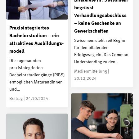
Bilaterale III: Swissmem
begrüsst
Verhandlungsabschluss
– keine Geschenke an
Praxis­integriertes
Gewerkschaften
Bachelor­studium – ein
Swissmem steht seit Beginn
attraktives Ausbildungs­
für den bilateralen
modell
Erfolgsweg ein. Das Common
Die sogenannten
Understanding zu den…
praxisintegrierten
Medienmitteilung |
Bachelorstudiengänge (PiBS)
20.12.2024
ermöglichen Maturandinnen
und…
Beitrag | 24.10.2024