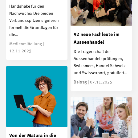
Handshake für den
Nachwuchs: Die beiden
Verbandsspitzen signieren
formell die Grundlagen für
92 neue Fachleute im
die…
Aussenhandel
Medienmitteilung |
12.11.2025
Die Trägerschaft der
Aussenhandelsprüfungen,
Swissmem, Handel Schweiz
und Swissexport, gratuliert…
Beitrag | 07.11.2025
Von der Matura in die