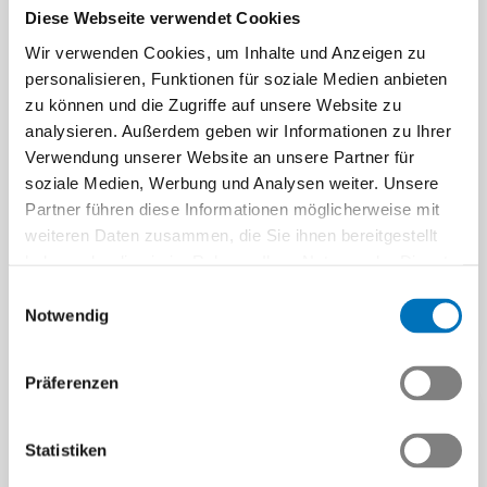
der grossen Bühne zählt
Diese Webseite verwendet Cookies
Das diesjährige World
Wir verwenden Cookies, um Inhalte und Anzeigen zu
Economic Forun (WEF) in
personalisieren, Funktionen für soziale Medien anbieten
Davos hat gezeigt: Die
zu können und die Zugriffe auf unsere Website zu
multilaterale Weltordnung…
analysieren. Außerdem geben wir Informationen zu Ihrer
Beitrag | 30.01.2026
Verwendung unserer Website an unsere Partner für
Bewusster Dialog als
soziale Medien, Werbung und Analysen weiter. Unsere
Führungsinstrument
Partner führen diese Informationen möglicherweise mit
Bewusster Dialog ist mehr als
weiteren Daten zusammen, die Sie ihnen bereitgestellt
Kommunikation – er schafft
haben oder die sie im Rahmen Ihrer Nutzung der Dienste
Verständnis, Vertrauen und
gesammelt haben.
Einwilligungsauswahl
gemeinsame…
Notwendig
Beitrag | 01.12.2025
Präferenzen
«Ein Tsunami von
Statistiken
Sozialversicherungen»