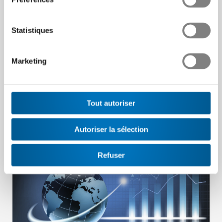
Teamleiter/in Produktion
Swissmem-Zertifikat
Statistiques
Mit dem dritten Modul des Lehrganges sind Sie
optimal auf die Führungsfunktion im direkt
produktiven Umfeld vorbereitet.
Marketing
Détails
Tout autoriser
Autoriser la sélection
Détails Grenzüberschreitende MWST
SEMINAR
Refuser