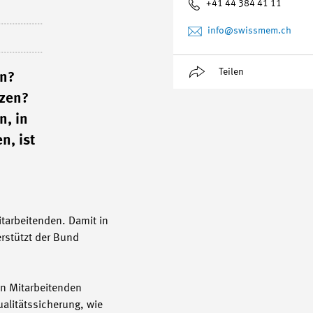
+41 44 384 41 11
info
@swissmem.ch
Teilen
an?
nzen?
n, in
n, ist
itarbeitenden. Damit in
rstützt der Bund
en Mitarbeitenden
ualitätssicherung, wie