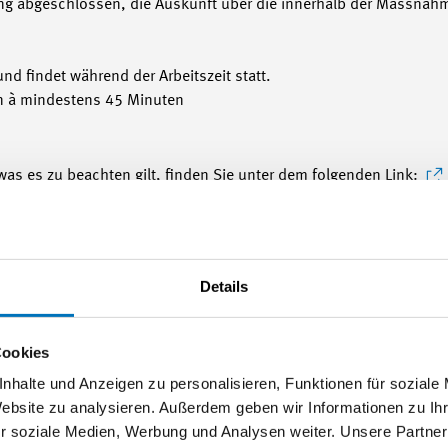
g abgeschlossen, die Auskunft über die innerhalb der Massnahm
d findet während der Arbeitszeit statt.
n à mindestens 45 Minuten
s es zu beachten gilt, finden Sie unter dem folgenden Link:
Details
Cookies
nhalte und Anzeigen zu personalisieren, Funktionen für soziale
Website zu analysieren. Außerdem geben wir Informationen zu I
ngen zu diesem Thema
r soziale Medien, Werbung und Analysen weiter. Unsere Partner