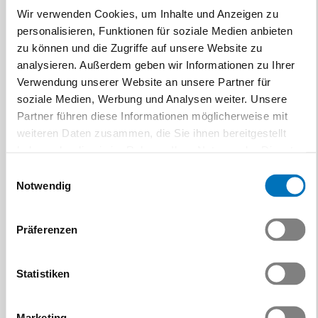
Wir verwenden Cookies, um Inhalte und Anzeigen zu
personalisieren, Funktionen für soziale Medien anbieten
zu können und die Zugriffe auf unsere Website zu
analysieren. Außerdem geben wir Informationen zu Ihrer
Verwendung unserer Website an unsere Partner für
soziale Medien, Werbung und Analysen weiter. Unsere
Partner führen diese Informationen möglicherweise mit
weiteren Daten zusammen, die Sie ihnen bereitgestellt
Gemeinsamer Auftritt an
haben oder die sie im Rahmen Ihrer Nutzung der Dienste
der SEMICON München
gesammelt haben.
Einwilligungsauswahl
Der Swissmem-
Notwendig
Rückblick & Ausblick:
Industriesektor
Semiconductors (SEMI)
Erfahrungsaustausch
stärkt die internationale
Präferenzen
Kommunikation,
Sichtbarkeit der…
Marketing und Public
Affairs
Beitrag | 31.07.2025
Statistiken
Der jüngste
Erfahrungsaustausch der
Marketing