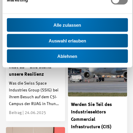
Kommunikations-, Marketing-
und Public-Affairs-
Fachpersonen fand…
Beitrag | 24.06.2025
Alle zulassen
Auswahl erlauben
Ablehnen
Schweizer Raumfahrt
hebt ab – und stärkt
unsere Resilienz
Was die Swiss Space
Industries Group (SSIG) bei
ihrem Besuch auf dem C5I-
Campus der RUAG in Thun…
Werden Sie Teil des
Industriesektors
Beitrag | 24.06.2025
Commercial
Infrastructure (CIS)