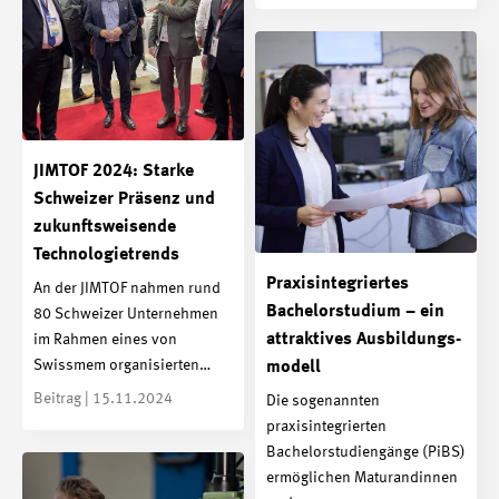
JIMTOF 2024: Starke
Schweizer Präsenz und
zukunftsweisende
Technologietrends
Praxis­integriertes
An der JIMTOF nahmen rund
Bachelor­studium – ein
80 Schweizer Unternehmen
attraktives Ausbildungs­
im Rahmen eines von
Swissmem organisierten…
modell
Beitrag | 15.11.2024
Die sogenannten
praxisintegrierten
Bachelorstudiengänge (PiBS)
ermöglichen Maturandinnen