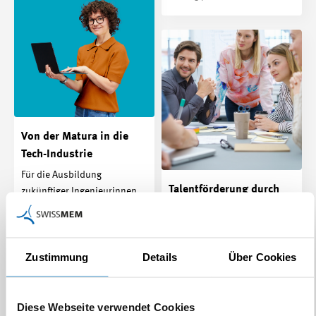
Von der Matura in die
Tech-Industrie
Für die Ausbildung
Talentförderung durch
zukünftiger Ingenieurinnen
duales Studium:
und Ingenieure stehen
interessierten Firmen drei
Erfahrungen mit PiBS
Wege…
Das praxisorientierte PiBS-
Zustimmung
Details
Über Cookies
Beitrag | 16.10.2025
Studium verbindet ein
Fachhochschulstudium mit
beruflicher Praxis in…
Diese Webseite verwendet Cookies
Beitrag | 28.09.2025