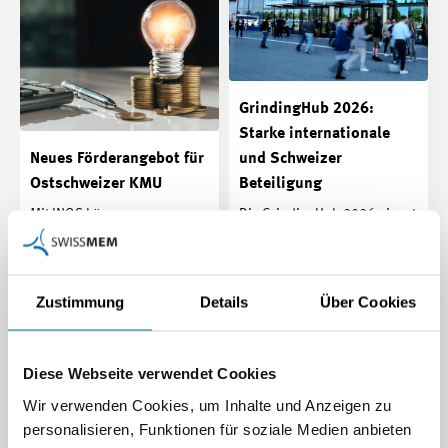
GrindingHub 2026:
Starke internationale
Neues Förderangebot für
und Schweizer
Ostschweizer KMU
Beteiligung
Mit INOS können
Die GrindingHub 2026 nimmt
Kooperationsprojekte
Fahrt auf: Mehr als 430
zwischen KMU mit bis zu CHF
Aussteller aus 28 Ländern
60’000 unterstützt werden –
werden im Mai in…
Zustimmung
Details
Über Cookies
…
Beitrag | 13.03.2026
Beitrag | 13.03.2026
Diese Webseite verwendet Cookies
Wir verwenden Cookies, um Inhalte und Anzeigen zu
personalisieren, Funktionen für soziale Medien anbieten