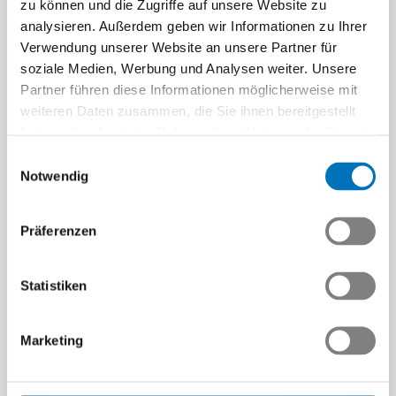
zu können und die Zugriffe auf unsere Website zu
analysieren. Außerdem geben wir Informationen zu Ihrer
Verwendung unserer Website an unsere Partner für
soziale Medien, Werbung und Analysen weiter. Unsere
Partner führen diese Informationen möglicherweise mit
weiteren Daten zusammen, die Sie ihnen bereitgestellt
ETH Exploration Lab:
haben oder die sie im Rahmen Ihrer Nutzung der Dienste
Kernforderungen
Innovation durch
gesammelt haben.
Einwilligungsauswahl
Swissmem an Innosuisse
Prototyping risikoärmer
Notwendig
machen
Wie muss
Innovationsförderung
Wie können Unternehmen
Präferenzen
gestaltet sein, damit sie für
Innovationsideen schnell
industrielle KMU wirkt?
testen? Das ETH Exploration
Swissmem…
Lab zeigt am Beispiel…
Statistiken
Beitrag | 23.01.2026
Beitrag | 13.03.2026
Marketing