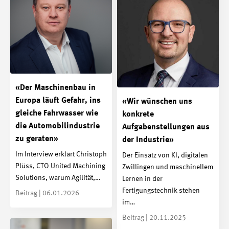
«Der Maschinenbau in
Europa läuft Gefahr, ins
«Wir wünschen uns
gleiche Fahrwasser wie
konkrete
die Automobilindustrie
Aufgabenstellungen aus
zu geraten»
der Industrie»
Im Interview erklärt Christoph
Der Einsatz von KI, digitalen
Plüss, CTO United Machining
Zwillingen und maschinellem
Solutions, warum Agilität,…
Lernen in der
Fertigungstechnik stehen
Beitrag | 06.01.2026
im…
Beitrag | 20.11.2025