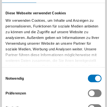
Ruhezeiten nach
Diese Webseite verwendet Cookies
Montageeinsätzen
Wir verwenden Cookies, um Inhalte und Anzeigen zu
Nach Montageeinsätzen
personalisieren, Funktionen für soziale Medien anbieten
Transparenzgesetz
gelten klare Ruhezeiten. So
zu können und die Zugriffe auf unsere Website zu
bringt neue
planen Arbeitgeber Rückkehr,
analysieren. Außerdem geben wir Informationen zu Ihrer
Ausgleich und…
Meldepflichten
Verwendung unserer Website an unsere Partner für
Beitrag | 01.07.2026
Ab Oktober 2026 müssen
soziale Medien, Werbung und Analysen weiter. Unsere
betroffene Unternehmen ihre
Partner führen diese Informationen möglicherweise mit
wirtschaftlich berechtigten
weiteren Daten zusammen, die Sie ihnen bereitgestellt
Personen melden.
haben oder die sie im Rahmen Ihrer Nutzung der Dienste
Beitrag | 01.07.2026
gesammelt haben.
Einwilligungsauswahl
Notwendig
Präferenzen