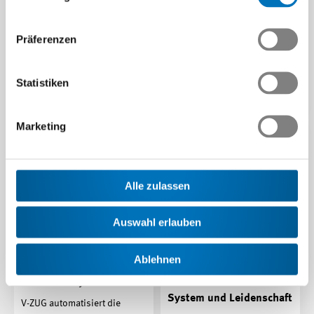
Was passiert, wenn ein
Technologieunternehmen
Bucher Hydraulics hat die
seine Komfortzone verlässt?
Medienbrüche im
Präferenzen
Mit Aura bringt Hexagon…
Fertigungsprozess eliminiert.
Heute ist das 3D-Modell die…
Beitrag | 05.06.2026
Statistiken
Beitrag | 25.05.2026
Marketing
Alle zulassen
Auswahl erlauben
Ablehnen
Transparenz in der
Digitalisierung mit
Serviceanalyse
System und Leidenschaft
V-ZUG automatisiert die