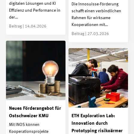
digitalen Lösungen und KI
Die Innosuisse-Förderung
Effizienz und Performance in
schafft einen verbindlichen
der…
Rahmen für wirksame
Kooperationen mit…
Beitrag | 14.04.2026
Beitrag | 27.03.2026
Neues Förderangebot für
Ostschweizer KMU
ETH Exploration Lab:
Innovation durch
Mit INOS können
Prototyping risikoärmer
Kooperationsprojekte