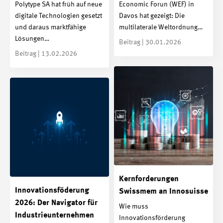
Polytype SA hat früh auf neue
Economic Forun (WEF) in
digitale Technologien gesetzt
Davos hat gezeigt: Die
und daraus marktfähige
multilaterale Weltordnung…
Lösungen…
Beitrag | 30.01.2026
Beitrag | 13.02.2026
Kernforderungen
Innovationsföderung
Swissmem an Innosuisse
2026: Der Navigator für
Wie muss
Industrieunternehmen
Innovationsförderung