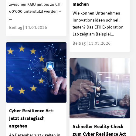
machen
zwischen KMU mit bis zu CHF
60’000 unterstützt werden –
Wie können Unternehmen
…
Innovationsideen schnell
testen? Das ETH Exploration
Beitrag | 13.03.2026
Lab zeigt am Beispiel…
Beitrag | 13.03.2026
Cyber Resilience Act:
Jetzt strategisch
angehen
Schneller Reality-Check
zum Cyber Resilience Act
Ab Dezember 2027 gelten in