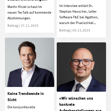
Im Interview erklärt Dr.
Martin Hirzel schaut im
Stephan Heuscher, Leiter
neuen TecTalk auf kommende
Software F&E bei Agathon,
Abstimmungen.
warum der Praxiszirkel…
Beitrag | 27.11.2025
Beitrag | 05.12.2025
Keine Trendwende in
«Wir wünschen uns
Sicht
konkrete
Die konjunkturelle
Aufgabenstellungen aus