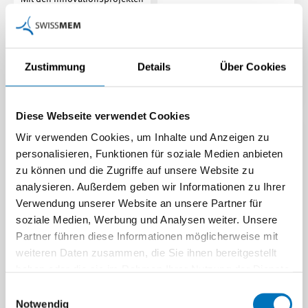
von Innosuisse können
Innosuisse und armasuisse
Unternehmen gemeinsam mit
fördern neue Dual-Use-
Hochschulen innovative…
Technologien für Sicherheit,
Verteidigung und…
Zustimmung
Details
Über Cookies
Beitrag | 19.06.2026
Beitrag | 19.06.2026
Diese Webseite verwendet Cookies
Wir verwenden Cookies, um Inhalte und Anzeigen zu
personalisieren, Funktionen für soziale Medien anbieten
zu können und die Zugriffe auf unsere Website zu
analysieren. Außerdem geben wir Informationen zu Ihrer
Verwendung unserer Website an unsere Partner für
soziale Medien, Werbung und Analysen weiter. Unsere
Partner führen diese Informationen möglicherweise mit
weiteren Daten zusammen, die Sie ihnen bereitgestellt
«Aura entstand an der
haben oder die sie im Rahmen Ihrer Nutzung der Dienste
Effizienzsprung mit
Schnittstelle von Vision
gesammelt haben.
zeichnungsloser
Einwilligungsauswahl
und Mut»
Notwendig
Fertigung