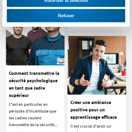
Autoriser la sélection
s’assurer qu’ils n’en
subissent pas les…
Refuser
Article | 18.04.2024
Comment transmettre la
sécurité psychologique
en tant que cadre
supérieur
Créer une ambiance
C’est en particulier en
positive pour un
périodes d’incertitude que
apprentissage efficace
les cadres veulent
transmettre de la sécurité…
Il est crucial d’avoir un