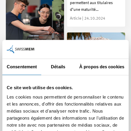
permettent aux titulaires
d’une maturité…
Article | 24.10.2024
Enquête auprès des
membres de Swissmem :
Consentement
Détails
À propos des cookies
quels sont les thèmes de
formation qui
préoccupent la branche
Ce site web utilise des cookies.
tech ?
Les cookies nous permettent de personnaliser le contenu
Déconnecter pendant les
Une main-d’œuvre
et les annonces, d'offrir des fonctionnalités relatives aux
vacances - conseils pour
compétente est un facteur de
médias sociaux et d'analyser notre trafic. Nous
les collaborateur/
réussite essentiel pour la
partageons également des informations sur l'utilisation de
trice/s et les cadres
branche tech. En…
notre site avec nos partenaires de médias sociaux, de
Article | 24.10.2024
Dans notre monde moderne