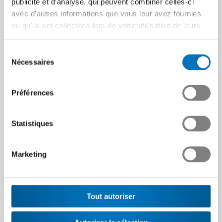
publicité et d'analyse, qui peuvent combiner celles-ci
et numériquement
avec d'autres informations que vous leur avez fournies
interconnecté, il est difficile
ou qu'ils ont collectées lors de votre utilisation de leurs
pour de nombreux…
services.
Article | 21.08.2024
Sélection
Nécessaires
du
consentement
Préférences
Statistiques
Le travail du futur :
lifelong learning
Marketing
Dans le cadre du projet «
Arbeit der Zukunft » (Le
Effets de la vitesse sur
travail du futur), dix bonnes
les collaborateurs
pratiques pour le…
Tout autoriser
Article | 14.06.2024
Comment les collaborateurs
peuvent-ils tenir ce rythme et